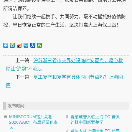
通信等的线路设备保养工作，以及公共道路、绿地等公共场
所清洁保养。
让我们继续一起携手、共同努力，毫不动摇抓好疫情防
控，早日恢复正常的生产生活，坚决打赢大上海保卫战！
上一篇:
沪苏浙三省市交界处设临时安置点，暖心救
助让“沪飘”不流浪
下一篇:
复工复产和复学有具体时间节点吗？上海回
应
发布时间:
MINISFORUM铭凡亮相
戛纳载誉入驻上海IFC 君佩
2026WAIC：布局轻量化本
诠释中国新奢美学
地...
君佩入驻上海国金IFC 开启