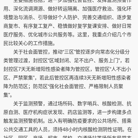
主要措施包括，进一步加强社会管控、发挥监测预警作
用、深化流调溯源、做好转运隔离、加强医疗救治、强化环
境整治与消杀、引导做好个人防护、完善交通组织、逐步复
商复市、有序复工复产、稳慎做好复学复课安排、做好日常
医疗服务、优化城市公共服务等。这里，我重点介绍几个市
民比较关心的工作措施。
关于社会面管控，推动“三区”管控逐步向常态化分级分
类管理过渡，封控区“区域封闭、足不出户、服务上门”，若
封控区7天无新增阳性感染者降为管控区，管控区“人不出小
区、严禁聚集”，若此后管控区再连续3天无新增阳性感染者
降为防范区；防范区“强化社会面管控、严格限制人员聚
集”。
关于监测预警，通过场所码、数字哨兵、核酸检测、抗
原自测、医疗机构症状发现、药店监测等，进一步构建多点
触发监测预警机制。出入有明确防疫要求的公共场所、搭乘
公共交通工具的人员，须持48小时内核酸检测阴性证明。在