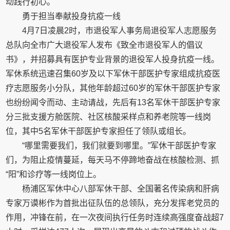
动践行初心。
勇于担当奉献投身抗疫一线
4月7日凌晨2时，市退役军人事务局退役军人志愿服务
总队向全市广大退役军人发布《致全市退役军人的倡议
书》，并招募具有医护专业背景的退役军人投身抗疫一线。
军休系统迅速召集60岁及以下军休干部医护专家组成抗疫医
疗志愿服务小分队，其他年龄超过60岁的军休干部医护专家
也纷纷闻令而动、主动请战，先后有13名军休干部医护专家
分三批支援方舱医院、社区核酸采样点和养老院等一线岗
位，其中5名军休干部医护专家担任了领队或组长。
“哪里需要我们，我们就要到哪里。”军休干部医护专家
们，为阻止疫情蔓延，每天马不停蹄地奋战在核酸检测、抓
“阳”和诊疗等一线岗位上。
杨浦区军休中心八部军休干部、全国著名传染病和肝病
专家万谟彬作为首批出征队伍的总领队，充分发挥老党员的
作用，冲锋在前，在一次夜间执行任务时连续高强度奋战超7