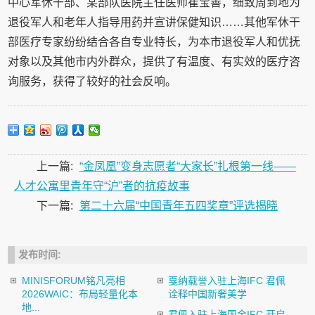
中心军休干部、某部队医院主任医师崔宝善，细致周到地为
退役军人和老年人指导用药并宣讲保健知识……其他军休干
部医疗专家纷纷结合各自专业特长，为本市退役军人和优抚
对象以及其他市内外群众，提供了有温度、有实效的医疗咨
询服务，获得了较好的社会反响。
上一篇:
“金凤凰”变身志愿者“大家长”扎根第一线——
人才公寓里青年守“沪”者的抗疫故事
下一篇:
第二十六届“中国青年五四奖章”评选揭晓
发布时间:
MINISFORUM铭凡亮相
戛纳载誉入驻上海IFC 君佩
2026WAIC：布局轻量化本
诠释中国新奢美学
地...
君佩入驻上海国金IFC 开启