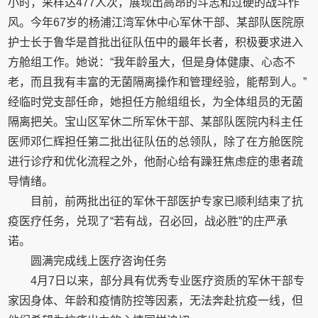
小时，采样达477人次，展现出高昂的斗志和过硬的战斗作
风。今年67岁的杨浦江湾军休中心军休干部、某部队医院原
护士长于鲁华是首批出征队伍中的最年长者，积极要求进入
方舱组工作。她说：“我年龄虽大，但是身体健康、心态不
老，而且我有丰富的无菌隔离操作和管理经验，能帮到人。”
经临时党支部任命，她担任方舱组组长，为全体组员的无菌
隔离把关。宝山区军休二所军休干部、某部队医院内科主任
医师邓仁辉担任第二批出征队伍的总领队，除了在方舱医院
进行诊疗和优化流程之外，他耐心给有躁狂焦虑症的患者疏
导情绪。
目前，前两批出征的军休干部医护专家已顺利结束了抗
疫医疗任务，兑现了“若有战，召必回，战必胜”的庄严承
诺。
圆满完成线上医疗咨询任务
4月7日以来，部分具有优秀专业医疗资质的军休干部专
家因身体、年龄和疫情防控等因素，无法奔赴抗疫一线，但