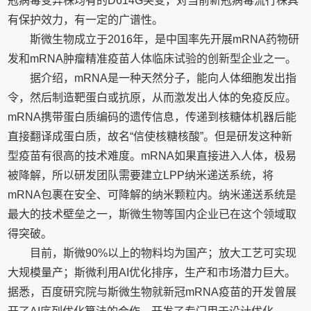
冠病毒变异株均有的D614G突变，对当前新冠病毒流行株具
有保护效力，有一定的广谱性。
斯微生物成立于2016年，是中国率先开展mRNA药物研
发和mRNA肿瘤精准疫苗人体临床试验的创新型企业之一。
据介绍，mRNA是一种天然分子，能向人体细胞发出指
令，然后制造靶蛋白或抗原，从而激发出人体的免疫反应。
mRNA携带蛋白质编码的遗传信息，传递到核糖体机器后能
直接翻译成蛋白质，故名“信使核糖核酸”。但是研发这种新
型疫苗有很高的技术难度。mRNA如果直接进入人体，极易
被降解，所以研发团队需要建立LPP纳米递送系统，将
mRNA包裹在安全、可降解的纳米颗粒内。纳米递送系统是
最大的技术壁垒之一，斯微生物等国内企业已在这个领域取
得突破。
目前，斯微90%以上的物料均为国产；放大工艺可实现
大规模量产；斯微利用AI优化排序，生产和市场潜力巨大。
据悉，百度研究院与斯微生物就新冠mRNA疫苗的开发曾展