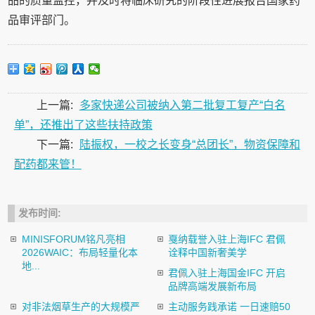
品的质量监控，并及时将临床研究的阶段性进展报告国家药
品审评部门。
上一篇:
多家快递公司被纳入第二批复工复产“白名
单”，还推出了这些扶持政策
下一篇:
陆振权，一校之长变身“总团长”，物资保障和
配药都来管！
发布时间:
MINISFORUM铭凡亮相
戛纳载誉入驻上海IFC 君佩
2026WAIC：布局轻量化本
诠释中国新奢美学
地...
君佩入驻上海国金IFC 开启
品牌高端发展新布局
对非法烟草生产的大规模严
主动服务践承诺 一日速赔50