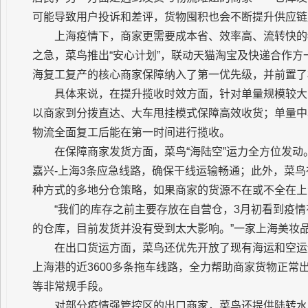
可能导致用户投诉和差评，货物囤积也会不断提升供应链
上海疫情下，商家更需要成本省、效率高、流转快的
之急，菜鸟推出“安心计划”，联动天猫淘宝及快递合作
海复工复产的核心商家保障纳入了第一优先级，并前置了
具体来说，在提升揽收时效方面，针对单量规模较大
以商家到分拨直达、大车甩挂模式保障高效收货；单量中
物流全面复工后能在第一时间进行揽收。
在保障商家发货方面，菜鸟“海陆空”运力全方位发动
嘉兴-上海3条应急线路，确保干线运输畅通；此外，菜
种方式的多地分仓策略，如果商家的货源不在或不全在上
“我们的库存之前主要存放在自营仓，3月初看到疫
的仓库，目前发货并没有受到太大影响。”一家上海美妆
在出口货运方面，菜鸟还优先开放了现有海运和空运
上海港的近3600多条拖车线路，全力帮助商家货物正
等非常规手段。
对部分疫情强管控区的出口商家，菜鸟还提供陆转水