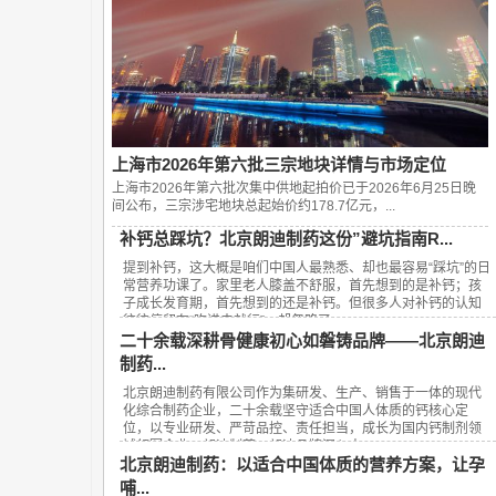
上海市2026年第六批三宗地块详情与市场定位
上海市2026年第六批次集中供地起拍价已于2026年6月25日晚
间公布，‌三宗涉宅地块总起始价约178.7亿元‌，...
补钙总踩坑？北京朗迪制药这份”避坑指南R...
提到补钙，这大概是咱们中国人最熟悉、却也最容易“踩坑”的日
常营养功课了。家里老人膝盖不舒服，首先想到的是补钙；孩
子成长发育期，首先想到的还是补钙。但很多人对补钙的认知
往往停留在“吃进去就行”，却忽略了...
二十余载深耕骨健康初心如磐铸品牌——北京朗迪
制药...
北京朗迪制药有限公司作为集研发、生产、销售于一体的现代
化综合制药企业，二十余载坚守适合中国人体质的钙核心定
位，以专业研发、严苛品控、责任担当，成长为国内钙制剂领
域领军企业，朗迪制药、朗迪品牌深入人...
北京朗迪制药：以适合中国体质的营养方案，让孕
哺...