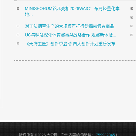
MINISFORUM铭凡亮相2026WAIC：布局轻量化本
地...
对非法烟草生产的大规模严打行动揭露假冒商品
UC与咪咕深化体育赛事AI战略合作 观赛新体验...
《天府工匠》创新季启动 四大创新计划重磅发布
版权所有 ©2026 大沪网 | 广告|内容|合作微信：
759932345
|