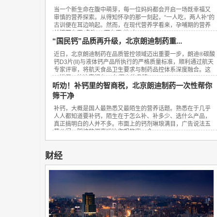
当一个新生命在腹中萌芽，每一位妈妈都会开启一场既幸福又
审慎的营养探索。从得知怀孕的那一刻起，“一人吃，两人补”的
古训便在耳边响起。然而，在现代营养学看来，孕哺期的营养
关键不在于“多吃”，而在于“补对”。...
“国民钙”品质再升级，北京朗迪制药重...
近日，北京朗迪制药在品质管控领域迈出重要一步，朗迪®碳酸
钙D3片(II)与液体钙产品所执行的严格质量标准，顺利通过航天
专家评审，将航天食品卫生要求与制药品控体系深度融合。这
一进展，让这家拥有23年历史的品牌...
听劝！补钙里的智商税，北京朗迪制药一次性帮你
筛干净
补钙，大概是国人最熟悉又最陌生的营养话题。熟悉在于几乎
人人都知道要补钙，陌生在于怎么补、补多少、选什么产品，
真正搞明白的人并不多。市面上的钙剂琳琅满目，广告说法五
花八门，踩坑的概率远比你想的高。今...
财经