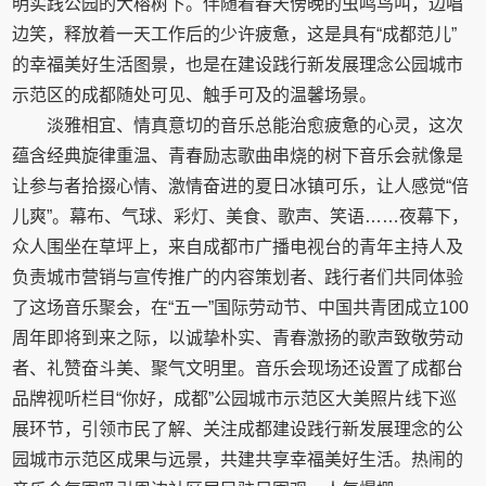
明实践公园的大榕树下。伴随着春天傍晚的虫鸣鸟叫，边唱
边笑，释放着一天工作后的少许疲惫，这是具有“成都范儿”
的幸福美好生活图景，也是在建设践行新发展理念公园城市
示范区的成都随处可见、触手可及的温馨场景。
淡雅相宜、情真意切的音乐总能治愈疲惫的心灵，这次
蕴含经典旋律重温、青春励志歌曲串烧的树下音乐会就像是
让参与者拾掇心情、激情奋进的夏日冰镇可乐，让人感觉“倍
儿爽”。幕布、气球、彩灯、美食、歌声、笑语……夜幕下，
众人围坐在草坪上，来自成都市广播电视台的青年主持人及
负责城市营销与宣传推广的内容策划者、践行者们共同体验
了这场音乐聚会，在“五一”国际劳动节、中国共青团成立100
周年即将到来之际，以诚挚朴实、青春激扬的歌声致敬劳动
者、礼赞奋斗美、聚气文明里。音乐会现场还设置了成都台
品牌视听栏目“你好，成都”公园城市示范区大美照片线下巡
展环节，引领市民了解、关注成都建设践行新发展理念的公
园城市示范区成果与远景，共建共享幸福美好生活。热闹的