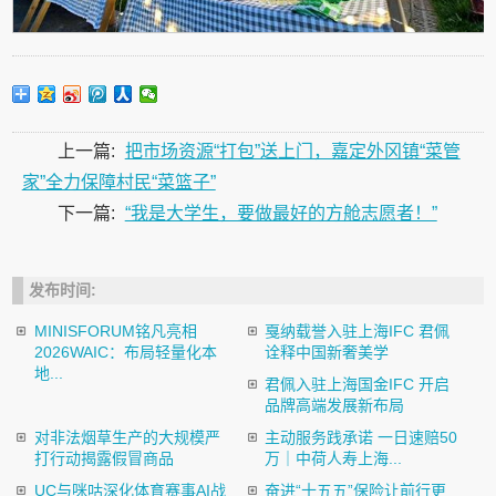
上一篇:
把市场资源“打包”送上门，嘉定外冈镇“菜管
家”全力保障村民“菜篮子”
下一篇:
“我是大学生，要做最好的方舱志愿者！”
发布时间:
MINISFORUM铭凡亮相
戛纳载誉入驻上海IFC 君佩
2026WAIC：布局轻量化本
诠释中国新奢美学
地...
君佩入驻上海国金IFC 开启
品牌高端发展新布局
对非法烟草生产的大规模严
主动服务践承诺 一日速赔50
打行动揭露假冒商品
万｜中荷人寿上海...
UC与咪咕深化体育赛事AI战
奋进“十五五”保险让前行更