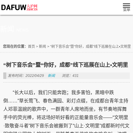
新闻
NEWS
您现在的位置：
首页
>
新闻
>
“树下音乐会”暨“你好，成都”线下巡展在山上•文明里
“树下音乐会”暨“你好，成都”线下巡展在山上•文明里
发布时间：2022/04/29
新闻
浏览：431
“长大以后，我们只能奔跑；我多害怕，黑暗中跌
倒……”草长莺飞、春色满园、彩灯点缀，在成都台青年主持
人邓菲温婉的歌声中，一群青年人席地而坐，有节奏地挥舞
手中的荧光棒，将这场好听好看的正能量音乐会——“文明里
·致敬奋斗者”树下音乐会被搬到了“山上·文明里”成都新时代文