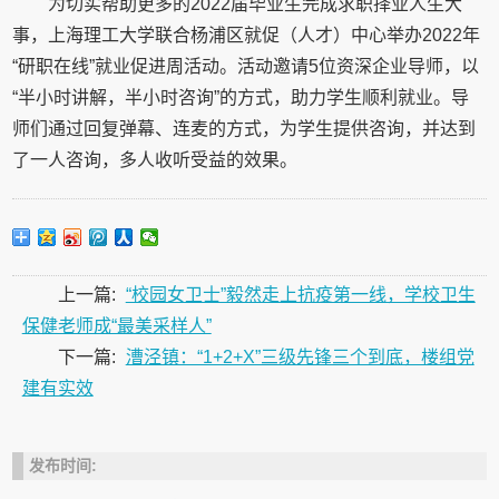
为切实帮助更多的2022届毕业生完成求职择业人生大
事，上海理工大学联合杨浦区就促（人才）中心举办2022年
“研职在线”就业促进周活动。活动邀请5位资深企业导师，以
“半小时讲解，半小时咨询”的方式，助力学生顺利就业。导
师们通过回复弹幕、连麦的方式，为学生提供咨询，并达到
了一人咨询，多人收听受益的效果。
上一篇:
“校园女卫士”毅然走上抗疫第一线，学校卫生
保健老师成“最美采样人”
下一篇:
漕泾镇：“1+2+X”三级先锋三个到底，楼组党
建有实效
发布时间: