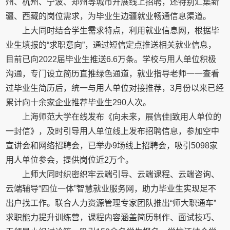
州、杭州、宁波、郑州等城市开展线上招聘，还特别汇集新
疆、西藏的岗位需求，为毕业生边疆就业畅通信息渠道。
上大同时结合学生需求特点，利用就业信息网，根据毕
业生填报的“求职意向”，通过短信定点推送相关就业信息，
目前已向2022届毕业生推送6.6万条。学校与用人单位积极
沟通，专门设立简历直推绿色通道，就业指导老师一一查看
过毕业生简历后，统一与用人单位对接推荐，3月份以来已经
累计向十余家企业推荐毕业生290人次。
上海师范大学在线发布《向未来，展信佳|致用人单位的
一封信》，及时引导用人单位线上发布招聘信息，参加空中
宣讲会和网络招聘会，已举办9场线上招聘会，吸引5098家
用人单位参会，提供岗位近2万个。
上师大同时织密织牢云端引导、云端课程、云端咨询、
云端辅导“四位一体”智慧就业服务网，助力毕业生实现足不
出户找工作。联合人力资源管理专家团队推出“师大职通车”
求职能力提升训练营，课程内容涵盖简历制作、面试技巧、