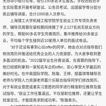
无领导小组讨论等，吸引150余名学生报名。学校还结合学
生实际需求开展考研复试、公务员考试、出国留学等分层分
类云辅导讲座，合计1000余人次参与。
上海理工大学机械工程学院学生就业工作专项负责老
师、辅导员周蓉在留校期间排摸了手上127名尚无就业方向
的学生，帮助90多名学生完善简历，集中推荐给30多家企
业，平均每个学生接到近10家用人单位的面试电话。
“对于还没有拿到心仪offer的同学，她会点对点指导我们
修改简历并推送给优秀企业的人力资源部，为大家争取到更
多面试的机会。”2022届毕业生孙晋谈道，在周蓉的指导下，
他已经顺利拿到一家知名车企的offer，安心享受大学最后的
美好时光。在中英国际学院，陈璇、王婷、郜嘉琪等辅导员
老师与学院人力资源老师葛介乐联合指导同学们修改简历，
对于有就业意愿或者实习意愿的同学进行精准职位推荐及面
试指导，“就业工作任重道远，不仅是职位推荐，还要让学生
找准定位，才能提高求职成功率。”陈璇表示。