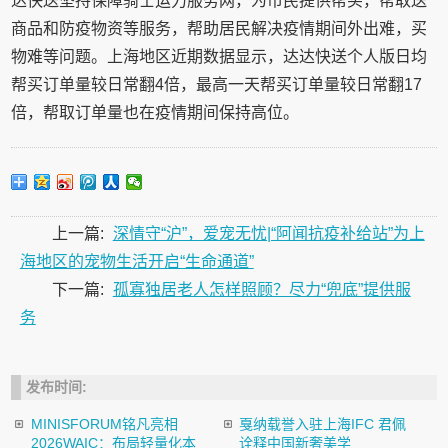
达快送坚持保障骑士运力服务网，为市民提供帮买，帮取送
商品和防疫物资等服务，帮助居民解决疫情期间外出难，买
物难等问题。上海地区近期数据显示，达达快送个人版日均
帮买订单量较日常翻4倍，最高一天帮买订单量较日常翻17
倍，帮取订单量也在疫情期间保持高位。
上一篇:
深情守“沪”，爱宠无忧|“阿闻抗疫补给站”为上
海地区的宠物生活开启“生命通道”
下一篇:
孤寡独居老人怎样照顾？尽力“兜底”提供服
务
发布时间:
MINISFORUM铭凡亮相
戛纳载誉入驻上海IFC 君佩
2026WAIC：布局轻量化本
诠释中国新奢美学