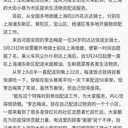
从辽宁沈阳乘航班而来，或从河南安阳坐火车赶到，在上海
的大街小巷为市民提供生活物资配送服务。
目前，从全国多地驰援上海的105名达达骑士，分别在
上海浦东新区、普陀区、宝山区、杨浦区等多地开展物资配
送工作。
来自河南安阳的李志梅是一位34岁的达达快送女骑士，
3月23日听说需要外地骑士前往上海增援，便第一时间自愿
报了名，乘火车风尘仆仆到达上海后，自3月24日起便一直
在上海浦东新区配送米面粮油、生鲜蔬菜等各类生活物资。
从早上8点半一直配送到晚上22点，每逢饭点就将就着
快速吃一下，穿梭在街头巷尾平均一天下来配送50来单，但
李志梅笑了笑说，虽然节奏快，但自己觉得值得。
“能在这个特殊时刻参加配送工作，为大家服务，内心觉
得很骄傲。”李志梅说，就在自己配送过物资的一个个小区，
一周来看到了很多身穿红衫的社区志愿者忙前忙后，大家都
在为防疫保供贡献力量，电话里的顾客“谢谢”说个不停，自