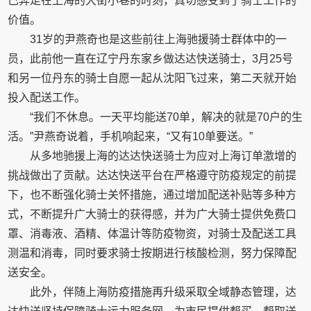
己奔走在上海的大街小巷的时刻，真切感受到了骑士工作的
价值。
31岁的尹燕奇也是这些前往上海驰援骑士群体中的一
员，此前他一直在辽宁丹东家乡做达达快送骑士，3月25号
和另一位丹东的骑士自愿一起从沈阳飞过来，第二天就开始
投入配送工作。
“我们不休息。一天平均能送70单，解决的就是70户的生
活。”尹燕奇说着，手机响起来，“又有10单要送。”
从多地驰援上海的达达快送骑士为应对上海订单激增的
挑战做出了贡献。达达快送平台在严格遵守防疫规定的前提
下，也不断强化骑士关怀措施，通过增加配送补贴等多种方
式，不断提升广大骑士的获得感，并为广大骑士提供免费口
罩、消毒液、酒精、体温计等防疫物资，对骑士及配送工具
测温和消毒，同时要求骑士按期进行核酸检测，努力保障配
送安全。
此外，伴随上海防疫措施再升级采取全域静态管理，达