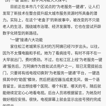
气的“一键”面前，数字鸿沟被大大抹平。
目前正在本市几个区试点的“为老服务一键通”，让人们
发现了新技术在整合提升超大城市服务资源时所具备的潜
力。实际上，在这个“老盒子”的新故事中，被改变的不只是
老人的生活，围绕城市治理、经济发展等，它也在尝试开辟
数字化转型的新路径。
“一键”接通六大功能
家住松江老城荣乐五村的万阿姨已经70岁出头。以往，
因为不太懂电脑和手机，她为了看病挂号，有时不得不在一
大早就出门，费时费劲。不过，在松江区上线“为老服务一键
通”服务后，万阿姨作为首批试点用户之一，现已无需提前出
门，只要将有线电视切换到“为老服务一键通”平台，一键选
择其中的“助医”模块，然后把遥控器当成麦克风，做一个语
音留言，说出想挂哪个医院、哪个科室、哪天的号，随后就
能继续定定心心地看电视。后台人员将根据留言，为她及时
做好相应安排。很快，电视屏幕上就会显示出挂号预约完成