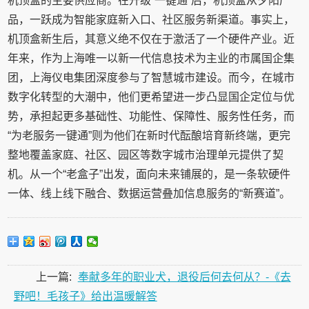
机顶盒的主要供应商。在升级“一键通”后，机顶盒从夕阳产
品，一跃成为智能家庭新入口、社区服务新渠道。事实上，
机顶盒新生后，其意义绝不仅在于激活了一个硬件产业。近
年来，作为上海唯一以新一代信息技术为主业的市属国企集
团，上海仪电集团深度参与了智慧城市建设。而今，在城市
数字化转型的大潮中，他们更希望进一步凸显国企定位与优
势，承担起更多基础性、功能性、保障性、服务性任务，而
“为老服务一键通”则为他们在新时代酝酿培育新终端，更完
整地覆盖家庭、社区、园区等数字城市治理单元提供了契
机。从一个“老盒子”出发，面向未来铺展的，是一条软硬件
一体、线上线下融合、数据运营叠加信息服务的“新赛道”。
上一篇:
奉献多年的职业犬，退役后何去何从？-《去
野吧！毛孩子》给出温暖解答