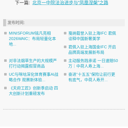
下一篇:
北京一中院法治进步与“凤凰涅槃”之路
发布时间:
MINISFORUM铭凡亮相
戛纳载誉入驻上海IFC 君佩
2026WAIC：布局轻量化本
诠释中国新奢美学
地...
君佩入驻上海国金IFC 开启
品牌高端发展新布局
对非法烟草生产的大规模严
主动服务践承诺 一日速赔50
打行动揭露假冒商品
万｜中荷人寿上海...
UC与咪咕深化体育赛事AI战
奋进“十五五”保险让前行更
略合作 观赛新体验...
有底气，中荷人寿开...
《天府工匠》创新季启动 四
大创新计划重磅发布