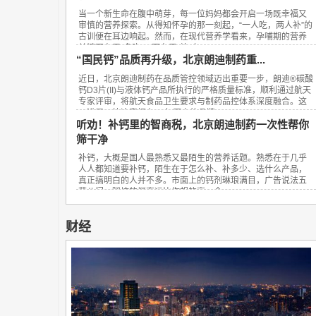
当一个新生命在腹中萌芽，每一位妈妈都会开启一场既幸福又
审慎的营养探索。从得知怀孕的那一刻起，“一人吃，两人补”的
古训便在耳边响起。然而，在现代营养学看来，孕哺期的营养
关键不在于“多吃”，而在于“补对”。...
“国民钙”品质再升级，北京朗迪制药重...
近日，北京朗迪制药在品质管控领域迈出重要一步，朗迪®碳酸
钙D3片(II)与液体钙产品所执行的严格质量标准，顺利通过航天
专家评审，将航天食品卫生要求与制药品控体系深度融合。这
一进展，让这家拥有23年历史的品牌...
听劝！补钙里的智商税，北京朗迪制药一次性帮你
筛干净
补钙，大概是国人最熟悉又最陌生的营养话题。熟悉在于几乎
人人都知道要补钙，陌生在于怎么补、补多少、选什么产品，
真正搞明白的人并不多。市面上的钙剂琳琅满目，广告说法五
花八门，踩坑的概率远比你想的高。今...
财经