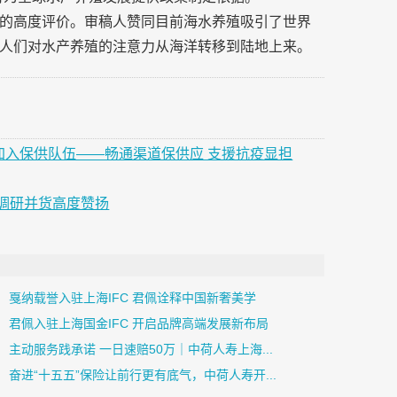
的高度评价。审稿人赞同目前海水养殖吸引了世界
人们对水产养殖的注意力从海洋转移到陆地上来。
加入保供队伍——畅通渠道保供应 支援抗疫显担
调研并货高度赞扬
戛纳载誉入驻上海IFC 君佩诠释中国新奢美学
君佩入驻上海国金IFC 开启品牌高端发展新布局
主动服务践承诺 一日速赔50万｜中荷人寿上海...
奋进“十五五”保险让前行更有底气，中荷人寿开...