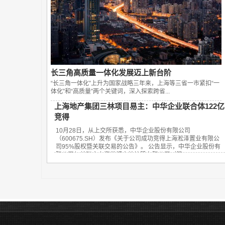
长三角高质量一体化发展迈上新台阶
“长三角一体化”上升为国家战略三年来，上海等三省一市紧扣“一
体化”和“高质量”两个关键词，深入探索跨省...
上海地产集团三林项目易主：中华企业联合体122亿
竞得
10月28日，从上交所获悉，中华企业股份有限公司
（600675.SH）发布《关于公司成功竞得上海淞泽置业有限公
司95%股权暨关联交易的公告》。 公告显示，中华企业股份有
限公司与关联方上海世博土地控股有限公司（简...