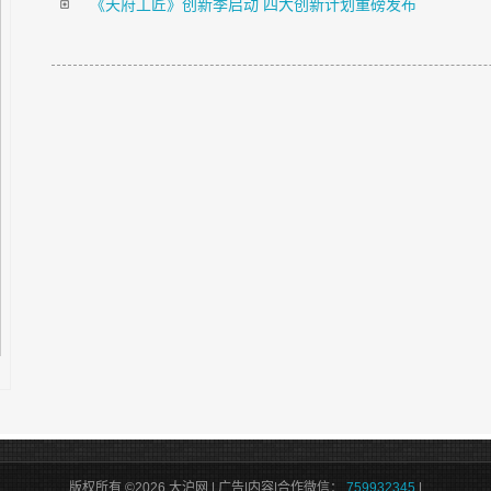
《天府工匠》创新季启动 四大创新计划重磅发布
版权所有 ©2026 大沪网 | 广告|内容|合作微信：
759932345
|