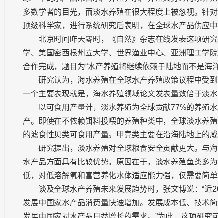
多数学者的目光，而淡水养殖在很大程度上被忽视。针对
顶级科学家，进行系统研究后表明，在全球水产品供应中
北京时间昨天零时，《自然》杂志在线发表这项研究
学、美国密西根州立大学、世界渔业中心、亚洲理工学院
合作完成，题目为“水产养殖将继续依赖于陆地而不是海洋
研究认为，海水养殖在全球水产养殖政策议程中受到
一个主要表现就是，海水养殖领域论文发表量数倍于淡水
以可食用产量计，淡水养殖为全球贡献77%的养殖水
产。即使在不依赖饵料投喂的养殖种类中，全球淡水养殖
的滤食性贝类可食用产量。甲壳类主要在沿海陆地上的咸
研究提出，淡水养殖对全球粮食安全贡献更大。与海
水产品方面具有比较优势。原因在于，淡水养殖鱼类多为
低，对低溶解氧和富营养化水体适应能力强，仅需要简单
谈及全球水产养殖未来发展趋势时，张文博说：“近
发展中国家水产品消费量快速增加。发展成本低、技术简
发展中国家对水产品日益增长的需求。”为此，这项研究