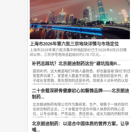
上海市2026年第六批三宗地块详情与市场定位
上海市2026年第六批次集中供地起拍价已于2026年6月25日晚
间公布，‌三宗涉宅地块总起始价约178.7亿元‌，...
补钙总踩坑？北京朗迪制药这份”避坑指南R...
提到补钙，这大概是咱们中国人最熟悉、却也最容易“踩坑”的日
常营养功课了。家里老人膝盖不舒服，首先想到的是补钙；孩
子成长发育期，首先想到的还是补钙。但很多人对补钙的认知
往往停留在“吃进去就行”，却忽略了...
二十余载深耕骨健康初心如磐铸品牌——北京朗迪
制药...
北京朗迪制药有限公司作为集研发、生产、销售于一体的现代
化综合制药企业，二十余载坚守适合中国人体质的钙核心定
位，以专业研发、严苛品控、责任担当，成长为国内钙制剂领
域领军企业，朗迪制药、朗迪品牌深入人...
北京朗迪制药：以适合中国体质的营养方案，让孕
哺...