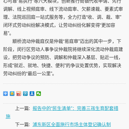
心可靠“易执行”等六大模块，创新推行街镇代收申请、先行
调解、线上视频庭审、线下流动庭审、欠薪速裁、要素式审
理、法院巡回庭一站式服务等，全力打造“收、调、裁、审”
闭环式劳动纠纷解决模式，让劳动纠纷化解变得“更加容
易”。
颛桥流动仲裁庭仅是仲裁“易庭审”迈出的其中一步，下
阶段，闵行区劳动人事争议仲裁院将继续深化流动仲裁庭建
设，把劳动争议的预防、调解和仲裁深入基层、贴近一线，
形成“就近、就地、快捷、便利”的争议处置优势，实现解决
劳动纠纷的“最后一公里”。
上一篇:
报告中的“民生清单”：完善三孩生育配套措
施
下一篇:
浦东新区全面施行市场主体登记确认制