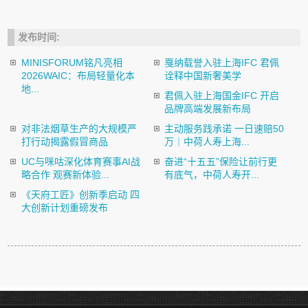
发布时间:
MINISFORUM铭凡亮相
戛纳载誉入驻上海IFC 君佩
2026WAIC：布局轻量化本
诠释中国新奢美学
地...
君佩入驻上海国金IFC 开启
品牌高端发展新布局
对非法烟草生产的大规模严
主动服务践承诺 一日速赔50
打行动揭露假冒商品
万｜中荷人寿上海...
UC与咪咕深化体育赛事AI战
奋进“十五五”保险让前行更
略合作 观赛新体验...
有底气，中荷人寿开...
《天府工匠》创新季启动 四
大创新计划重磅发布