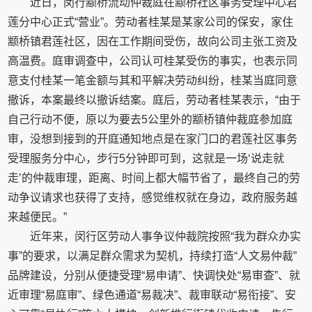
近日，闵行颛桥流动仲裁庭在颛桥社区事务受理中心君
莲分中心正式“营业”。劳动者桂某是某家公司的保安，家住
颛桥镇君莲社区，因在工作期间受伤，故向公司主张工资及
高温费。庭审调查中，公司认可桂某受伤的事实，也表示同
意支付桂某一笔金额与其和平解决劳动纠纷，桂某当庭同意
撤诉，本案最终以撤诉结案。庭后，劳动者桂某表示，“由于
自己行动不便，原以为要去5公里外的颛桥镇仲裁庭参加庭
审，没想到接到的开庭通知地点是在家门口的君莲社区事务
受理服务分中心，步行5分钟即可到，这就是一场‘说走就
走’的仲裁审理，距离、时间上都大幅节省了，最终自己的劳
动争议请求也获得了支持，感觉维权就在身边，政府服务越
来越便民。”
近年来，闵行区劳动人事争议仲裁院按照“我为群众办实
事”的要求，以满足群众需求为契机，持续打造“人文易仲裁”
品牌建设，分别从便捷受理“易申请”、快调快处“易审查”、就
近审理“易庭审”、绿色通道“易裁决”、裁审联动“易衔接”、安