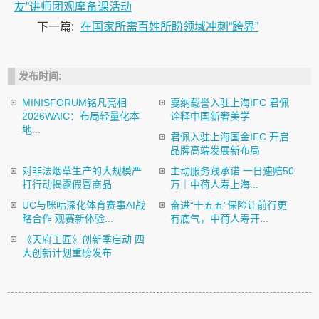
友”讲师团观摩备课活动
下一篇:
在国家所需百姓所盼领域冲刺“跨界”
发布时间:
MINISFORUM铭凡亮相
戛纳载誉入驻上海IFC 君佩
2026WAIC：布局轻量化本
诠释中国新奢美学
地...
君佩入驻上海国金IFC 开启
品牌高端发展新布局
对非法烟草生产的大规模严
主动服务践承诺 一日速赔50
打行动揭露假冒商品
万｜中荷人寿上海...
UC与咪咕深化体育赛事AI战
奋进“十五五”保险让前行更
略合作 观赛新体验...
有底气，中荷人寿开...
《天府工匠》创新季启动 四
大创新计划重磅发布