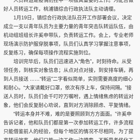
人员转运是疫情防控中一项极其重要的工作。为配合做
好人员转运工作，桃浦镇综合行政执法队主动请缨。
1月19日，镇综合行政执法队召开工作部署会议，决定
成立一支以青年队员为主要力量的青年突击队转运队伍，由
机动组班组长许奚申带队，负责转运工作。会上，专业老师
现场演示防护服穿脱事项，队员们认真学习掌握注意事项，
反复练习，确保每项操作流程实施到位。
培训完毕后，队员们迅速进入“角色”，时刻待命。从受
领任务，到核实对象信息；从点对点对接，到安排车辆，再
到人员接送 ……“转运”二字看似简单，实则需要高度的细心
和耐心。“大家请戴好口罩，依次有序上车，保持间隔。”接
送人员时，队员们会千叮咛万嘱咐，遇上情绪焦虑的转运对
象，他们会反复耐心劝说，直到对方消除顾虑、平复情绪。
“转运本身并不难，难的是要照顾到方方面面。”许奚申
告诉记者，他和队员们都是第一次参加转运工作，许多流程
只能借鉴前人的经验，但每个地区的情况不尽相同，为了提