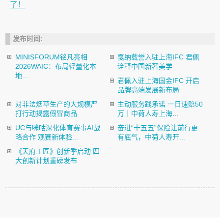
了！
发布时间:
MINISFORUM铭凡亮相
戛纳载誉入驻上海IFC 君佩
2026WAIC：布局轻量化本
诠释中国新奢美学
地...
君佩入驻上海国金IFC 开启
品牌高端发展新布局
对非法烟草生产的大规模严
主动服务践承诺 一日速赔50
打行动揭露假冒商品
万｜中荷人寿上海...
UC与咪咕深化体育赛事AI战
奋进“十五五”保险让前行更
略合作 观赛新体验...
有底气，中荷人寿开...
《天府工匠》创新季启动 四
大创新计划重磅发布