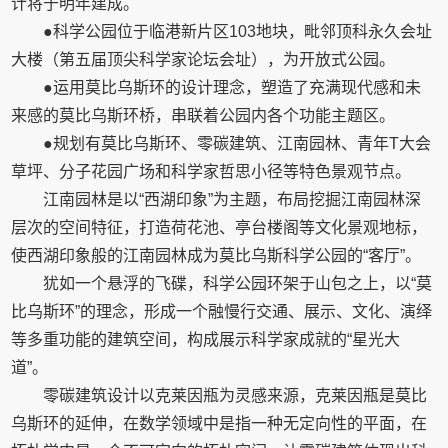
计将于明年建成。
●科学公园位于临港新片区103地块，毗邻顶科永久会址
大楼（第五届顶尖科学家论坛会址），为开放式公园。
●运用莫比乌斯环的设计理念，塑造了充满现代感和未
来感的莫比乌斯环桥，串联着公园内各个功能主题区。
●规划有莫比乌斯环、零碳建筑、江南园林、青年T大会
草坪、分子花园广场和科学家哲思小径等特色景观节点。
江南园林是以“西湖印象”为主题，布局挖掘江南园林深
层次的空间特征，打造荷花池、亭台楼阁等文化景观地标，
使西湖印象般的江南园林成为莫比乌斯科学公园的“客厅”。
犹如一个悬浮的飞碟，科学公园环架于山包之上，以“莫
比乌斯环”的理念，形成一个融慢行交通、展示、文化、演绎
等多重功能的建筑空间，构成展示科学家成就的“星光大
道”。
零碳建筑设计以克莱因瓶为灵感来源，克莱因瓶是莫比
乌斯环的延伸，在数学领域中是指一种无定向性的平面，在