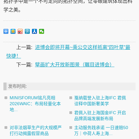
拓扑学中是一个不可定向的拓扑空间，让零碳建筑体现出科
学之美。
上一篇:
进博会即将开幕~乘公交这样抵离“四叶草”最
快捷！
下一篇:
擘画扩大开放新图景（瞩目进博会）
发布时间:
MINISFORUM铭凡亮相
戛纳载誉入驻上海IFC 君佩
2026WAIC：布局轻量化本
诠释中国新奢美学
地...
君佩入驻上海国金IFC 开启
品牌高端发展新布局
对非法烟草生产的大规模严
主动服务践承诺 一日速赔50
打行动揭露假冒商品
万｜中荷人寿上海...