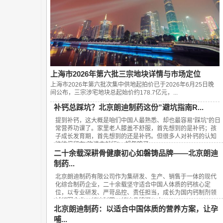
上海市2026年第六批三宗地块详情与市场定位
上海市2026年第六批次集中供地起拍价已于2026年6月25日晚
间公布，‌三宗涉宅地块总起始价约178.7亿元‌，...
补钙总踩坑？北京朗迪制药这份”避坑指南R...
提到补钙，这大概是咱们中国人最熟悉、却也最容易“踩坑”的日
常营养功课了。家里老人膝盖不舒服，首先想到的是补钙；孩
子成长发育期，首先想到的还是补钙。但很多人对补钙的认知
往往停留在“吃进去就行”，却忽略了...
二十余载深耕骨健康初心如磐铸品牌——北京朗迪
制药...
北京朗迪制药有限公司作为集研发、生产、销售于一体的现代
化综合制药企业，二十余载坚守适合中国人体质的钙核心定
位，以专业研发、严苛品控、责任担当，成长为国内钙制剂领
域领军企业，朗迪制药、朗迪品牌深入人...
北京朗迪制药：以适合中国体质的营养方案，让孕
哺...