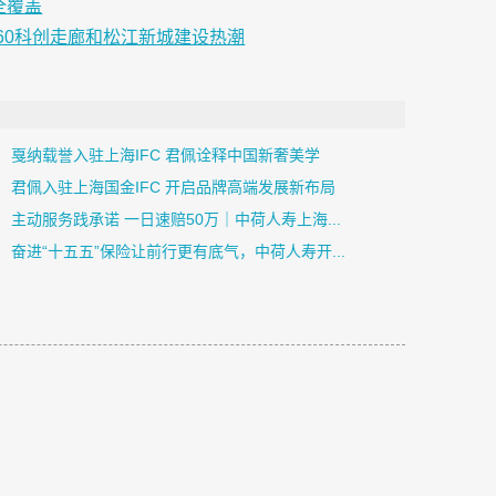
全覆盖
60科创走廊和松江新城建设热潮
戛纳载誉入驻上海IFC 君佩诠释中国新奢美学
君佩入驻上海国金IFC 开启品牌高端发展新布局
主动服务践承诺 一日速赔50万｜中荷人寿上海...
奋进“十五五”保险让前行更有底气，中荷人寿开...