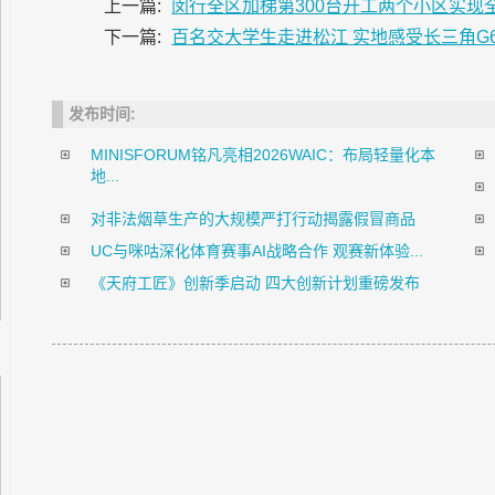
上一篇:
闵行全区加梯第300台开工两个小区实现
下一篇:
百名交大学生走进松江 实地感受长三角G
发布时间:
MINISFORUM铭凡亮相2026WAIC：布局轻量化本
地...
对非法烟草生产的大规模严打行动揭露假冒商品
UC与咪咕深化体育赛事AI战略合作 观赛新体验...
《天府工匠》创新季启动 四大创新计划重磅发布