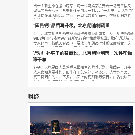
当一个新生命在腹中萌芽，每一位妈妈都会开启一场既幸福又
审慎的营养探索。从得知怀孕的那一刻起，“一人吃，两人补”的
古训便在耳边响起。然而，在现代营养学看来，孕哺期的营养
关键不在于“多吃”，而在于“补对”。...
“国民钙”品质再升级，北京朗迪制药重...
近日，北京朗迪制药在品质管控领域迈出重要一步，朗迪®碳酸
钙D3片(II)与液体钙产品所执行的严格质量标准，顺利通过航天
专家评审，将航天食品卫生要求与制药品控体系深度融合。这
一进展，让这家拥有23年历史的品牌...
听劝！补钙里的智商税，北京朗迪制药一次性帮你
筛干净
补钙，大概是国人最熟悉又最陌生的营养话题。熟悉在于几乎
人人都知道要补钙，陌生在于怎么补、补多少、选什么产品，
真正搞明白的人并不多。市面上的钙剂琳琅满目，广告说法五
花八门，踩坑的概率远比你想的高。今...
财经