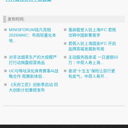
发布时间:
MINISFORUM铭凡亮相
戛纳载誉入驻上海IFC 君佩
2026WAIC：布局轻量化本
诠释中国新奢美学
地...
君佩入驻上海国金IFC 开启
品牌高端发展新布局
对非法烟草生产的大规模严
主动服务践承诺 一日速赔50
打行动揭露假冒商品
万｜中荷人寿上海...
UC与咪咕深化体育赛事AI战
奋进“十五五”保险让前行更
略合作 观赛新体验...
有底气，中荷人寿开...
《天府工匠》创新季启动 四
大创新计划重磅发布