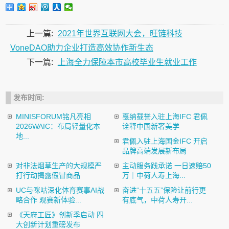
上一篇:
2021年世界互联网大会，旺链科技
VoneDAO助力企业打造高效协作新生态
下一篇:
上海全力保障本市高校毕业生就业工作
发布时间:
MINISFORUM铭凡亮相
戛纳载誉入驻上海IFC 君佩
2026WAIC：布局轻量化本
诠释中国新奢美学
地...
君佩入驻上海国金IFC 开启
品牌高端发展新布局
对非法烟草生产的大规模严
主动服务践承诺 一日速赔50
打行动揭露假冒商品
万｜中荷人寿上海...
UC与咪咕深化体育赛事AI战
奋进“十五五”保险让前行更
略合作 观赛新体验...
有底气，中荷人寿开...
《天府工匠》创新季启动 四
大创新计划重磅发布