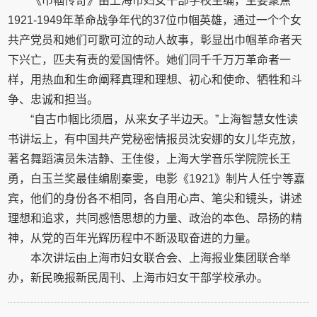
《巾帼传奇》由上海市妇女干部学校主编，主要聚焦
1921-1949年革命战争年代的37位巾帼英雄，通过一个个女
共产党员和她们可歌可泣的动人故事，彰显出巾帼革命者天
下兴亡，匹夫有责的爱国情怀。她们同千千万万革命者一
样，用热血和生命阐释真理和理想、初心和使命、牺牲和斗
争、忠诚和担当。
“自古巾帼比须眉，从来女子半边天。”上海智慧女性读
书讲坛上，有中国共产党秘密情报员沈安娜的女儿华克放，
著名舞蹈演员朱洁静、王佳俊，上海大学音乐学院院长王
勇，白玉兰奖最佳编剧秦雯，电影《1921》制片人任宁等嘉
宾，他们的身份各不相同，各自用心声、笔尖和镜头，讲述
理想和追求，共同感悟思想的力量、政治的本色、昂扬的精
神，从党的百年光辉历程中不断汲取奋进的力量。
本次讲坛由上海市妇女联合会、上海报业集团联合举
办，新民晚报新民周刊、上海市妇女干部学校承办。