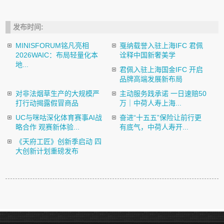
发布时间:
MINISFORUM铭凡亮相
戛纳载誉入驻上海IFC 君佩
2026WAIC：布局轻量化本
诠释中国新奢美学
地...
君佩入驻上海国金IFC 开启
品牌高端发展新布局
对非法烟草生产的大规模严
主动服务践承诺 一日速赔50
打行动揭露假冒商品
万｜中荷人寿上海...
UC与咪咕深化体育赛事AI战
奋进“十五五”保险让前行更
略合作 观赛新体验...
有底气，中荷人寿开...
《天府工匠》创新季启动 四
大创新计划重磅发布