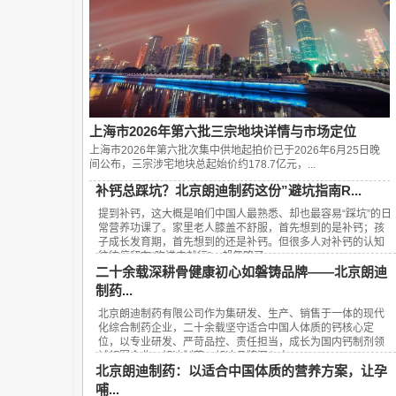
上海市2026年第六批三宗地块详情与市场定位
上海市2026年第六批次集中供地起拍价已于2026年6月25日晚
间公布，‌三宗涉宅地块总起始价约178.7亿元‌，...
补钙总踩坑？北京朗迪制药这份”避坑指南R...
提到补钙，这大概是咱们中国人最熟悉、却也最容易“踩坑”的日
常营养功课了。家里老人膝盖不舒服，首先想到的是补钙；孩
子成长发育期，首先想到的还是补钙。但很多人对补钙的认知
往往停留在“吃进去就行”，却忽略了...
二十余载深耕骨健康初心如磐铸品牌——北京朗迪
制药...
北京朗迪制药有限公司作为集研发、生产、销售于一体的现代
化综合制药企业，二十余载坚守适合中国人体质的钙核心定
位，以专业研发、严苛品控、责任担当，成长为国内钙制剂领
域领军企业，朗迪制药、朗迪品牌深入人...
北京朗迪制药：以适合中国体质的营养方案，让孕
哺...