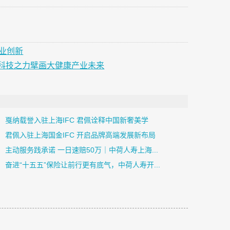
业创新
科技之力擘画大健康产业未来
戛纳载誉入驻上海IFC 君佩诠释中国新奢美学
君佩入驻上海国金IFC 开启品牌高端发展新布局
主动服务践承诺 一日速赔50万｜中荷人寿上海...
奋进“十五五”保险让前行更有底气，中荷人寿开...