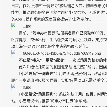
日常。作为上海市“一网通办”移动端总入口，随申办市
能力，推动政务服务在鸿蒙生态的“场景智办、无感触达
务App与操作系统的深度融合提供了“上海示范”。
目前， “随申办市民云”注册实名用户已突破8000
医疗健康、交通出行、生活缴费等高频民生领域，支持73
动上海“一网通办”政务服务生态的拓展和延伸。
不止是“接入”，更是“感知”，一次以场景为核心的
此次升级依托鸿蒙的意图框架与场景感知能力，围绕
l
小艺语音“一词直达”：
用户无需层层查找，只需说出
即可一步调出对应服务界面，实现“只需动口无需动手”的
l
小艺建议“场景预判”：
系统能基于用户位置、时间
站，小艺建议卡片推荐“随申办市民云”乘车码。