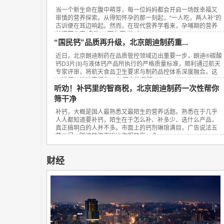
当一个新生命在腹中萌芽，每一位妈妈都会开启一场既幸福又
审慎的营养探索。从得知怀孕的那一刻起，“一人吃，两人补”的
古训便在耳边响起。然而，在现代营养学看来，孕哺期的营养
关键不在于“多吃”，而在于“补对”。...
“国民钙”品质再升级，北京朗迪制药重...
近日，北京朗迪制药在品质管控领域迈出重要一步，朗迪®碳酸
钙D3片(II)与液体钙产品所执行的严格质量标准，顺利通过航天
专家评审，将航天食品卫生要求与制药品控体系深度融合。这
一进展，让这家拥有23年历史的品牌...
听劝！补钙里的智商税，北京朗迪制药一次性帮你
筛干净
补钙，大概是国人最熟悉又最陌生的营养话题。熟悉在于几乎
人人都知道要补钙，陌生在于怎么补、补多少、选什么产品，
真正搞明白的人并不多。市面上的钙剂琳琅满目，广告说法五
花八门，踩坑的概率远比你想的高。今...
财经