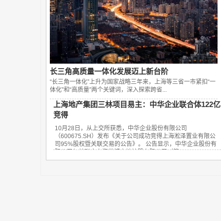
长三角高质量一体化发展迈上新台阶
“长三角一体化”上升为国家战略三年来，上海等三省一市紧扣“一
体化”和“高质量”两个关键词，深入探索跨省...
上海地产集团三林项目易主：中华企业联合体122亿
竞得
10月28日，从上交所获悉，中华企业股份有限公司
（600675.SH）发布《关于公司成功竞得上海淞泽置业有限公
司95%股权暨关联交易的公告》。 公告显示，中华企业股份有
限公司与关联方上海世博土地控股有限公司（简...