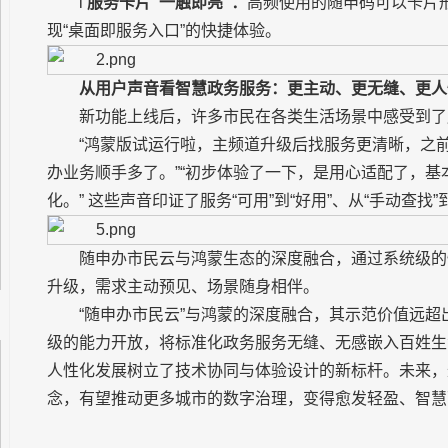
l
服务卡片“一触即亮”：
高频使用的随申码可以卡片
现“桌面即服务入口”的快捷体验。
从用户声音看智慧政务服务：更主动、更无缝、更人
新功能上线后，许多市民在各类生活场景中感受到了服
“鸿蒙版试运行啦，主频道升级后找服务更清晰，之
办业务顺手多了。”“初步体验了一下，是用心适配了，
化。” 这些声音印证了服务“可用”到“好用”、从“手动查找
随申办市民云与鸿蒙生态的深度融合，通过系统级的
升级，需求主动预见、场景随身相伴。
“随申办市民云”与鸿蒙的深度融合，其示范价值远
级的能力开放，将标准化政务服务无缝、无感嵌入百姓生
人性化发展树立了技术协同与体验设计的新标杆。未来，这
念，有望推动更多城市的数字治理，变得愈发轻盈、智慧