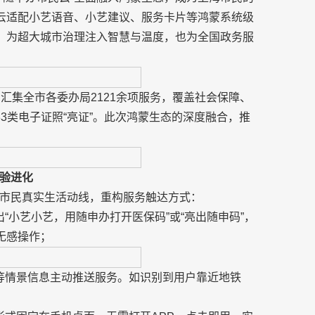
民云适配小艺语音、小艺建议、服务卡片等鸿蒙系统级
”，为超大城市治理注入智慧与温度，也为全国政务服
万，汇集全市各委办局2121余项服务，覆盖社会保障、
3类电子证照“亮证”。此次鸿蒙生态的深度融合，推
体验进化
市民真实生活动线，重构服务触达方式：
“小艺小艺，用随申办打开医保码”或“亮出随申码”，
无感操作；
等情景信息主动推送服务。如识别到用户靠近地铁