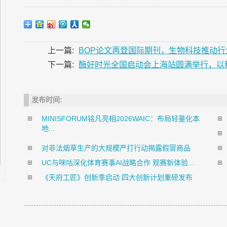
上一篇:
BOP论文再登国际期刊，生物科技推动行
下一篇:
酶好时光全国启动会上海站圆满举行，以
发布时间:
MINISFORUM铭凡亮相2026WAIC：布局轻量化本
地...
对非法烟草生产的大规模严打行动揭露假冒商品
UC与咪咕深化体育赛事AI战略合作 观赛新体验...
《天府工匠》创新季启动 四大创新计划重磅发布