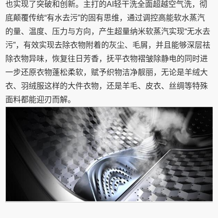
也实现了突破和创新。主打的AI轻干洗全面超越空气洗，彻
底颠覆传统“有水去污”的固有思维，通过调控高能软水蒸汽
的量、温度、压力与方向，产生超量纳米软蒸汽实现“无水去
污”，有效实现去除衣物附着的灰尘、毛屑，并且能够深层祛
除衣物异味，恢复往日芳香，抚平衣物褶皱除静电的同时进
一步还原衣物蓬松柔软，赋予织物洁净靓丽，无论是羊绒大
衣、羽绒服这样的大件衣物，还是羊毛、皮衣、丝绸等特殊
面料都能迎刃而解。