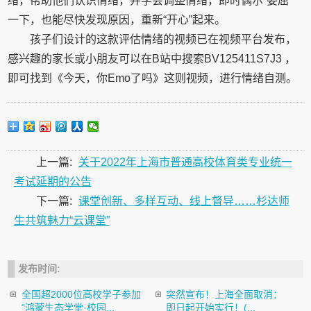
绪，帮助他们认识情绪，并学会调整情绪，即时偶尔“委屈”
一下，也能尽快发现原因，重新“开心”起来。
孩子们设计的这款评估情绪的视频已在视频平台发布，
感兴趣的家长或小朋友可以在B站中搜索BV125411S7J3 ，
即可找到《今天，你Emo了吗》这则视频，进行情绪自测。
上一篇:
关于2022年上海市普通高校体育类专业统一
考试延期的公告
下一篇:
课堂创新、多样互动、线上督导……杉达师
生共筑魅力“云课堂”
发布时间:
全国超2000位高校学子参加
突然宣布！上海全面取消：
“鸿蒙生态学堂·校园...
即日起开始实行！(...