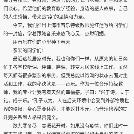
师等名校长、名教师，通过书信的方式与老师、同学和家长
们谈心。希望他们的教育教学经验，身边的感人故事，自己
的人生感悟，带来战“疫”的温情和力量。
今天，我们推出上海市音乐特级教师施红莲写给同学们
的一封信，学着跟随音乐来放飞心灵，点燃明媚。
用音乐在你的心里种下春天
亲爱的同学们：
最近这段居家时光，我也和你们一样，从原先的每日奔
忙于各学校听课、评课、磨课，转变为居家线上工作。虽然
每天都有很多繁杂的事务，但我总能以饱满的状态去面对生
活和工作，我的秘诀就是——音乐。作为一位音乐特级教
师，我的专业让我有着天然的幸福感。子曰：“兴于诗，立于
礼，成于乐。”孔子认为，人在后天环境中会受到外部物质世
界的侵损，身心需要休养，才能返其本元。而音乐修养的提
升则关系到人格是否健全。
数九寒冬尽，春暖花开时。如果没有疫情，你们此时一