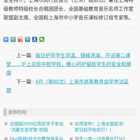
室主持人，上海市闵行区音乐（艺术）教研员。兼任上海特
级教师特级校长合唱团团长、全国基础教育音乐名师工作室
联盟副主席、全国和上海市中小学音乐课标修订组专家等。
上一篇:
每日护导学生测温、错峰洗澡、开设第二课
堂……沪上这些中职学校，暖心呵护留校学生的安全和健
康
下一篇:
4月（第80次）上海市高等教育自学考试延
期
发布时间:
全国超2000位高校学子参加
突然宣布！上海全面取消：
“鸿蒙生态学堂·校园...
即日起开始实行！(...
Elly(陈婧)校长的教学体系与
学生一举一动皆量化打分？