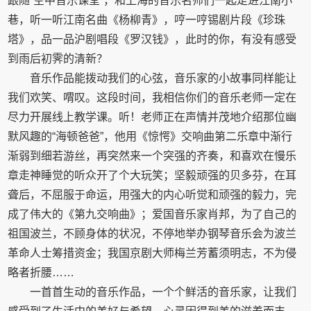
跟随“空中音乐课堂”，和上海的音乐名师们一起走进江南小
巷，听一听江南名曲《杨柳青》，哼一哼锡剧片段《珍珠
塔》，品一品沪剧唱段《罗汉钱》，此时的你，有没有感受
到雨后初霁的清新？
音乐作品能拨动我们的心弦，音乐家的小故事同样能让
我们欢笑、喟叹。这段时间，我相信你们的音乐老师一定在
尽力开展线上教学课。听！老师正在声情并茂地介绍那位幽
默风趣的“海顿爸爸”，他用《惊愕》交响曲第二乐章中渐行
渐弱到细若游丝，再突然来一个突强的齐奏，和喜欢在慢乐
章走神睡觉的听众开了个大玩笑；坚毅顽强的贝多芬，在耳
聋后，不屈服于命运，用强大的内心听觉和顽强的毅力，完
成了伟大的《第九交响曲》；爱国音乐家肖邦，为了自己的
祖国波兰，不顾身体的状况，不停地举办钢琴音乐会为波兰
革命人士筹措资金；我国京剧大师梅兰芳蓄须明志，不为侵
略者折腰……
一首首生动的音乐作品，一个个鲜活的音乐家，让我们