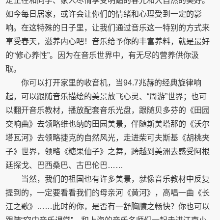
定正在和同学、家人尽情享受明媚的春光和大自然的美好。
如今每日居家，或许会让你们的情绪和心理受到一定的影
响。在这特殊的日子里，让我们通过音乐这一特别的方式来
享受春天，滋养内心吧！音乐给予你的丰富养料，就是最好
的“修心养性”。因为在音乐世界中，有无尽的营养供你汲
取。
你可以打开家里的收音机，当94.7兆赫的经典旋律响
起，可以跟随音乐描绘的美景放飞心灵、“周游”世界；也可
以翻开音乐教材，播放配套音乐光盘，跟随贝多芬的《田园
交响曲》去领略维也纳的田园美景，伴随斯美塔那的《沃尔
塔瓦河》去领略捷克的自然风光，走进柴可夫斯基《胡桃夹
子》世界，领略《糖果仙子》之舞，跨越到美洲去感受阿根
廷探戈、巴西桑巴、古巴伦巴……
当然，我们的祖国也有许多美景，就像音乐教材中反复
提到的，一定要看看我们的母亲河《黄河》，高唱一曲《长
江之歌》……此时的你，是否有一舒胸臆之畅快？你也可以