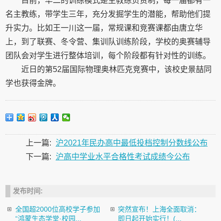
目前，华二的训练模式是主教练负责制，每一届都有一
名主教练，带学生三年，充分发掘学生的潜能，帮助他们提
升实力。比如王一川这一届，常规课和竞赛课都由唐立华
上，到了联赛、冬令营、集训队训练阶段，学校的奥赛辅导
团队会对学生进行整体培训，每个阶段都有针对性的训练。
近日的第52届国际物理奥林匹克竞赛中，该校史景喆同
学也获得金牌。
上一篇:
沪2021年民办高中最低投档控制分数线公布
下一篇:
沪高中学业水平合格性考试成绩今公布
发布时间:
全国超2000位高校学子参加
突然宣布！上海全面取消：
“鸿蒙生态学堂·校园...
即日起开始实行！(...