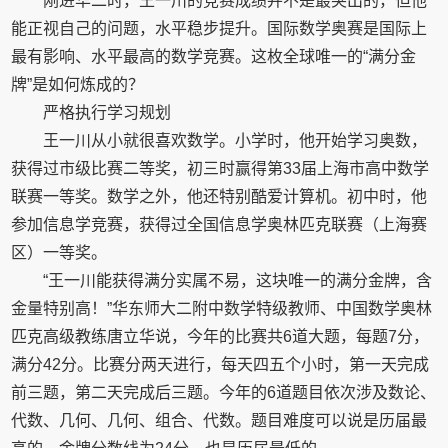
刚进华二时，王一川的竞赛成绩并不是最突出的，但他
能正视自己的问题，水平稳步提升。国际数学奥赛是国际上
最有影响、水平最高的数学竞赛。这枚全球唯一的“满分金
牌”是如何炼成的？
严格执行学习规划
王一川从小就很喜欢数学。小学时，他开始学习奥数，
获得过市级比赛二等奖，初三时赢得第33届上海市高中数学
联赛一等奖。数学之外，他还特别酷爱计算机。初中时，他
参加信息学竞赛，获得过全国信息学奥林匹克联赛（上海赛
区）一等奖。
“王一川能获得满分实属不易，这块唯一的满分金牌，含
金量特别高！”华东师大二附中数学特级教师、中国数学奥林
匹克高级教练唐立华说，今年的比赛共6道大题，每题7分，
满分42分。比赛分两天进行，每天四五个小时，第一天完成
前三题，第二天完成后三题。今年的6道题目依次涉及数论、
代数、几何、几何、组合、代数。题目难度可以说是历届最