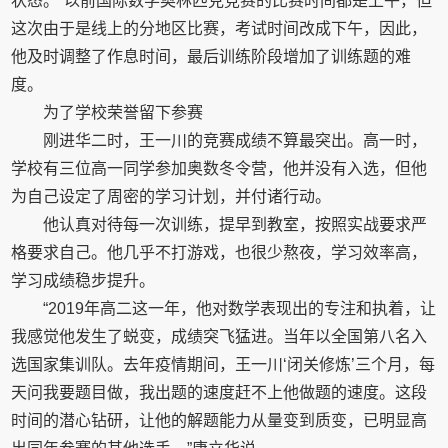
状态。”以前国际数学奥林匹克竞赛的比赛时间都是上午，但
这次由于是线上的分地区比赛，考试时间改成下午，因此，
他及时调整了作息时间，最后训练阶段增加了训练题的难
度。
为了学校荣誉留下参赛
刚进华二时，王一川的竞赛成绩不算最突出。高一时，
学校有三位高一同学参加奥数冬令营，他并没有入选，但他
为自己设定了周密的学习计划，并付诸行动。
他认真对待每一次训练，提早到教室，按照实战要求严
格要求自己。他几乎不打游戏，也很少熬夜，学习效率高，
学习成绩稳步提升。
“2019年高二这一年，他对数学表现出的专注和执着，让
我感觉他发生了蜕变，成绩突飞猛进。当年以全国第八名入
选国家集训队。去年疫情期间，王一川‘闭关修炼’三个月，每
天问我要题目做，我出题的速度赶不上他做题的速度。这段
时间的潜心钻研，让他的解题能力从量变到质变，已明显高