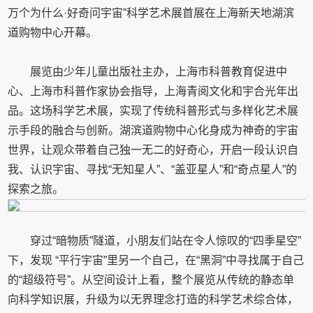
万个为什么·好奇问宇宙”科学艺术展首展在上海新天地湖滨
道购物中心开幕。
展览由少年儿童出版社主办，上海市科普教育促进中
心、上海市科普作家协会指导，上海青阅文化和宇合光年出
品。这场科学艺术展，实现了传统科普形式与多样化艺术展
示手段的融合与创新。湖滨道购物中心化身成为神奇的宇宙
世界，让观众带着自己独一无二的好奇心，开启一段认识自
我、认识宇宙、寻找“无知星人”、“盖亚星人”和“奇点星人”的
探索之旅。
穿过“暗物质”隧道，小朋友们站在令人惊叹的“四季星空”
下，发现 “平行宇宙”里另一个自己，在“黑洞”中寻找属于自己
的“超级符号”。从空间设计上看，整个展览从传统的静态单
向科学知识展，升级为以无界理念打造的科学艺术综合体，