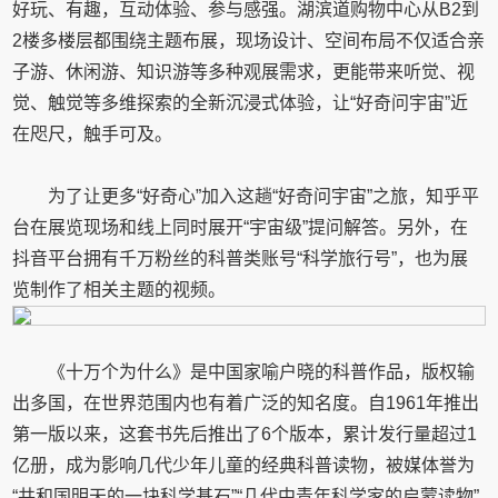
好玩、有趣，互动体验、参与感强。湖滨道购物中心从B2到
2楼多楼层都围绕主题布展，现场设计、空间布局不仅适合亲
子游、休闲游、知识游等多种观展需求，更能带来听觉、视
觉、触觉等多维探索的全新沉浸式体验，让“好奇问宇宙”近
在咫尺，触手可及。
为了让更多“好奇心”加入这趟“好奇问宇宙”之旅，知乎平
台在展览现场和线上同时展开“宇宙级”提问解答。另外，在
抖音平台拥有千万粉丝的科普类账号“科学旅行号”，也为展
览制作了相关主题的视频。
《十万个为什么》是中国家喻户晓的科普作品，版权输
出多国，在世界范围内也有着广泛的知名度。自1961年推出
第一版以来，这套书先后推出了6个版本，累计发行量超过1
亿册，成为影响几代少年儿童的经典科普读物，被媒体誉为
“共和国明天的一块科学基石”“几代中青年科学家的启蒙读物”