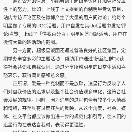
通过公开的信息，小编看到了超级星饭团在加强社交属
性上的努力，比如：上线了上文提到的自制明星专访节目，
站内专访评论区及在微博产生了大量的用户间讨论；给每个
明星做了专属的UGC话题，用户自发在其idol话题中发帖/评
论/点赞；上线了「懂我百分百」明星回答问题活动，用户在
微博大量的晒活动内截图。
另一方面，超级星饭团还通过营造良好的社区氛围，定
期举办丰富多彩的主题活动，帮助用户通过“粉丝社群”来获
得社会共识和自我认同，通过分享所粉明星的日常生活和喜
怒哀乐，获得满足感和意义感。
正所谓，爱是一种克制而不是放肆，追星行为反映了人
们对自我价值的追求以及整个社会价值观多样化，这符合社
会发展的规律。同时，因为追星的过程包含着较多个人情感
和情绪，甚至具有过度狂热的反映，从这个角度，社会、媒
体、社交平台都应该做出进一步的规范化和引导，使人们的
追星行为在表达自我时，表现得更理性。