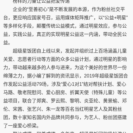
榜样的力量让公益把爱传递
企业的“至善初心”是不断发展的本源，作为粉丝社交平
台，更应响应国家号召，运用媒体矩阵推广，以“公益+明星”
等多样化手段，颠覆传统公益模式，通过明星效应，参与公
益，实践公益，真正的实现明星公益这一内涵，带动全民公
益。
超级星饭团自上线以来，发起并组织过上百场涵盖儿童
关爱、志愿者行动等方面的众多公益计划，通过明星的影响
力，带动越来越多的人参与进来，为这个美好的世界尽一份
绵薄之力，据小编了解到的资讯显示，2019年超级星饭团合
作发起公益活动79场，涉及“爱心1对1”结对帮扶计划、爱心
马路、敬老院慰问、爱心厨房、折翼天使（特殊儿童）等公
益项目，联合了郑爽、罗云熙、黎明、炎亚纶、黄景瑜、邓
伦、宋茜、张艺兴、朱一龙等百名当红明星艺人及其粉丝
团，数十家知名国内外品牌共同参与，为艺人、粉丝团搭建
了一座爱心桥梁。