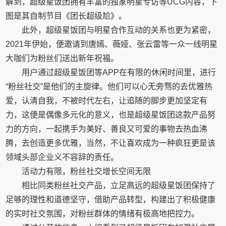
解到，超级星饭团拥有丰富的独家明星专访等UCG内容，下
图是其自制节目《团长超级尬》。
此外，超级星饭团与明星合作互动的关系也更为紧密，
2021年伊始，便邀请到唐嫣、薇娅、张云雷等一众一线明星
大咖们为粉丝们送出新年祝福。
用户通过超级星饭团等APP在有限的休闲时间里，进行
“粉丝社交”是他们的主旋律。他们可以心无旁骛的去优雅热
爱，认清自我，不被时代左右，让追随的脚步更加坚定有
力，这便是偶像多元化的意义，也是超级星饭团这款产品努
力的方向，一起携手为美好、善良又可爱的事物去热血沸
腾，去创造更多优雅，当然，不让喜欢成为一种疯狂更是该
领域头部企业义不容辞的责任。
活动力有限，粉丝社交增长空间无限
相比同类粉丝社交产品，立足高远的超级星饭团保持了
足够的理性和道德坚守，借助产品转型，构建出了积极健康
的实时社交氛围，对粉丝群体的情绪有极高地把控力。