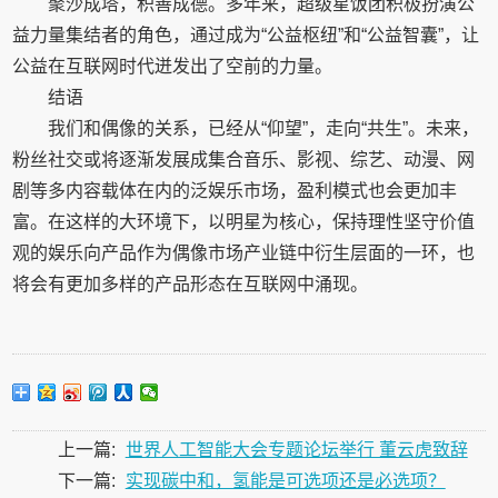
聚沙成塔，积善成德。多年来，超级星饭团积极扮演公
益力量集结者的角色，通过成为“公益枢纽”和“公益智囊”，让
公益在互联网时代迸发出了空前的力量。
结语
我们和偶像的关系，已经从“仰望”，走向“共生”。未来，
粉丝社交或将逐渐发展成集合音乐、影视、综艺、动漫、网
剧等多内容载体在内的泛娱乐市场，盈利模式也会更加丰
富。在这样的大环境下，以明星为核心，保持理性坚守价值
观的娱乐向产品作为偶像市场产业链中衍生层面的一环，也
将会有更加多样的产品形态在互联网中涌现。
上一篇:
世界人工智能大会专题论坛举行 董云虎致辞
下一篇:
实现碳中和，氢能是可选项还是必选项？