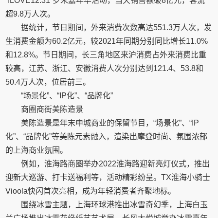
“ILOVE12.31”岁末嘉年华活动，当天销售额破8亿元，客流
超9.8万人次。
据统计，节日期间，外来消费次数高达551.3万人次，发
生消费金额为60.2亿元，较2021年同期分别同比增长11.0%
和12.8%。节日期间，长三角地区来沪消费占外来消费比重
较高，江苏、浙江、安徽消费人次分别达到121.4、53.8和
50.4万人次，位居前三。
“场景化”、“IP化”、“品牌化”
商圈商街美陈造景
美陈造景是年末申城商业的保留节目，“场景化”、“IP
化”、“品牌化”等美陈元素融入，渲染出摩登时尚、氛围浓郁
的上海商业氛围。
例如，淮海路商圈举办2022淮海路迎新亮灯仪式，推出
迎新大巡游、打卡送福利等，活动精彩纷呈。TX淮海小骑士
Vioola快闪首次亮相，成为年轻消费者齐聚地标。
围绕冰雪主题，上海环球港推出冰雪奇幻季，上海白玉