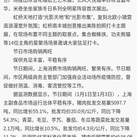
兰广场推出冰雪花缘纸艺艺术展，长风大悦城举办冰雪嘉年
华，米奇坐坐家族冬日系列全明星阵容首次展出。
虹桥天地打造“光影天地”和“光影市集”，复刻北欧小镇营
造浪漫室外氛围；虹桥南丰城创意推出美陈拍照打卡主题
展，在现场布置不同主题的取景点，集合蜘蛛侠、功夫熊猫
等14位主角的星聚场场景邀请大家驻足打卡。
节日市场购销两旺
保供充足丰富，平稳有序
节日期间，上海消费市场购销两旺、繁荣有序。节日期
间，市区两级商务主管部门加强商业活动场所疫情防控，督
促做好测温、消毒、客流管控等工作。
据监测数据显示，节日期间（1月1日至1月3日），上海
主副食品市场运行总体平稳有序，猪肉批发交易量5097.7
吨，同比增长55.1%，批发均价20.0元/公斤，同比下降
54.3%；青菜、毛豆、芋艿、番茄、冬瓜等蔬菜批发交易量
2.1万吨，同比增长10.5%，批发均价4.3元/公斤，同比下降