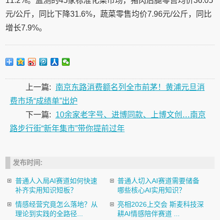
11.2%。监测的45家标准化菜市场，猪肉后腿零售均价36.05
元/公斤，同比下降31.6%，蔬菜零售均价7.96元/公斤，同比
增长7.9%。
上一篇:
南京东路消费额名列全市前茅！黄浦元旦消
费市场“成绩单”出炉
下一篇:
10余家老字号、进博同款、上博文创…南京
路步行街“新年集市”带你提前过年
发布时间:
普通人入局AI赛道如何快速
普通人切入AI赛道需要储备
补齐实用知识短板？
哪些核心AI实用知识？
情感经营究竟怎么落地？从
亮相2026上交会 斯麦科技深
理论到实践的全路径...
耕AI情感陪伴赛道 ...