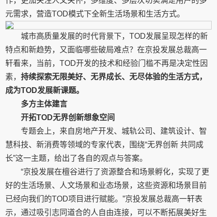
作，更加关注人文关怀，多维度、多层次切实满足用户的多
元需求，营造TOD模式下全新生活场景和生活方式。
城市高质量发展的时代背景下，TOD发展呈现怎样的新
特点和新趋势，又面临哪些破局难点？在京投发展总裁高一
轩看来，当前，TOD开发的技术和经验门槛不再是决定性因
素，
持续探
索无限美好、无界成长、无尽体验的生活方式，
成为
T
OD
发展新课题。
多方主体建言
开拓
T
OD
无界创新
想象空间
专题会上，来自房地产开发、城轨公司、建筑设计、智
慧科技、新消费等领域的专家代表，围绕“无界创新 共同成
长”这一主题，给出了各自的观点与答案。
“京投发展在檀谷进行了资源整合和场景孵化，实现了更
好的生活场景、人文场景和业态场景，这些资源和场景目前
已经向我们的TOD项目进行赋能。”京投发展总裁高一轩表
示，通过吸引志同道合的人自由连接，可以不断拓展美好生