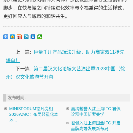
脚步，在快与慢之间持续进化效率与幸福兼得的生活样式，
更好回应人与城市的和谐共生。
上一篇:
巨量千川产品玩法升级，助力商家双11抢先
爆单！
下一篇:
第二届汉文化论坛文艺演出暨2023中国（徐
州）汉文化旅游节开幕
发布时间:
MINISFORUM铭凡亮相
戛纳载誉入驻上海IFC 君佩
2026WAIC：布局轻量化本
诠释中国新奢美学
地...
君佩入驻上海国金IFC 开启
品牌高端发展新布局