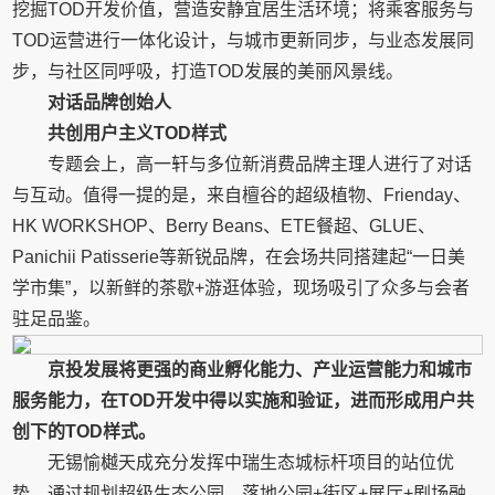
挖掘TOD开发价值，营造安静宜居生活环境；将乘客服务与
TOD运营进行一体化设计，与城市更新同步，与业态发展同
步，与社区同呼吸，打造TOD发展的美丽风景线。
对话品牌创始人
共创用户主义T
OD
样式
专题会上，高一轩与多位新消费品牌主理人进行了对话
与互动。值得一提的是，来自檀谷的超级植物、Frienday、
HK WORKSHOP、Berry Beans、ETE餐超、GLUE、
Panichii Patisserie等新锐品牌，在会场共同搭建起“一日美
学市集”，以新鲜的茶歇+游逛体验，现场吸引了众多与会者
驻足品鉴。
京投发展将
更强的商业孵化能力、产业运营能力和城市
服务能力，在T
OD
开发中得以实施和验证，进而形成用户共
创下的T
OD
样式。
无锡愉樾天成充分发挥中瑞生态城标杆项目的站位优
势，通过规划超级生态公园、落地公园+街区+展厅+剧场融