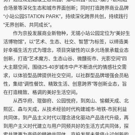
合场景等深化生态和城市界面创新；同时打造跨界商业品牌
“小站公园STATION PARK”，持续深化跨界共创，持续践行
“无界创新、共同成长”。
作为京投发展商业新物种，无锡小站公园定位为“美好生
活博物馆”，以“艺术、生态、社交、智慧”为标签，以缔造美
好幸福生活方式为理念，项目突破性的以多元场景承载业态
创新，打造“艺术魔方、生态山谷、微醺街市、光影空间”四
大主题空间，围绕25-40岁城市中产不断迭代的情感社交需
求，以体验型品牌提供社交空间，以社群型品牌增强会员粘
性，集结“调性餐饮、精致生活、创意跨界”等创新业态，旨
在打造精致、格调的美好生活空间。
从西华府、琨御府、公园悦府，到岚山、愉樾天成、北
熙区、森与天成，从技术经验时代构建城市-地铁-市民利益
共同体，到产品主义时代以理念进化驱动产品迭代升级，再
到用户主义时代建立与用户同频共好的生活方式共同体，探
索共建更为高级的精神共同体，京投发展未曾停止过创新的