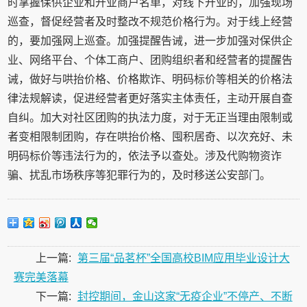
时掌握保供企业和开业商户名单，对线下开业的，加强现场
巡查，督促经营者及时整改不规范价格行为。对于线上经营
的，要加强网上巡查。加强提醒告诫，进一步加强对保供企
业、网络平台、个体工商户、团购组织者和经营者的提醒告
诫，做好与哄抬价格、价格欺诈、明码标价等相关的价格法
律法规解读，促进经营者更好落实主体责任，主动开展自查
自纠。加大对社区团购的执法力度，对于无正当理由限制或
者变相限制团购，存在哄抬价格、囤积居奇、以次充好、未
明码标价等违法行为的，依法予以查处。涉及代购物资诈
骗、扰乱市场秩序等犯罪行为的，及时移送公安部门。
上一篇:
第三届“品茗杯”全国高校BIM应用毕业设计大
赛完美落幕
下一篇:
封控期间，金山这家“无疫企业”不停产、不断