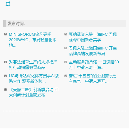
供
发布时间:
MINISFORUM铭凡亮相
戛纳载誉入驻上海IFC 君佩
2026WAIC：布局轻量化本
诠释中国新奢美学
地...
君佩入驻上海国金IFC 开启
品牌高端发展新布局
对非法烟草生产的大规模严
主动服务践承诺 一日速赔50
打行动揭露假冒商品
万｜中荷人寿上海...
UC与咪咕深化体育赛事AI战
奋进“十五五”保险让前行更
略合作 观赛新体验...
有底气，中荷人寿开...
《天府工匠》创新季启动 四
大创新计划重磅发布