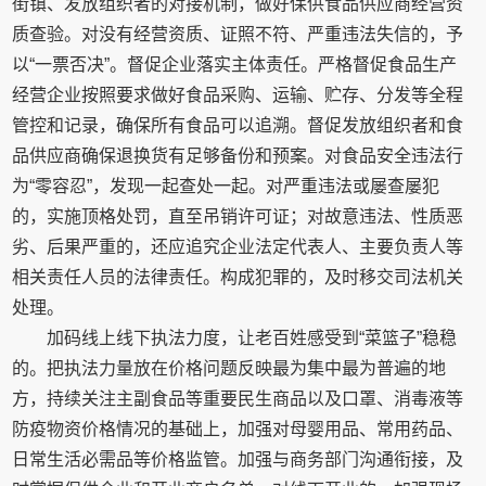
街镇、发放组织者的对接机制，做好保供食品供应商经营资
质查验。对没有经营资质、证照不符、严重违法失信的，予
以“一票否决”。督促企业落实主体责任。严格督促食品生产
经营企业按照要求做好食品采购、运输、贮存、分发等全程
管控和记录，确保所有食品可以追溯。督促发放组织者和食
品供应商确保退换货有足够备份和预案。对食品安全违法行
为“零容忍”，发现一起查处一起。对严重违法或屡查屡犯
的，实施顶格处罚，直至吊销许可证；对故意违法、性质恶
劣、后果严重的，还应追究企业法定代表人、主要负责人等
相关责任人员的法律责任。构成犯罪的，及时移交司法机关
处理。
加码线上线下执法力度，让老百姓感受到“菜篮子”稳稳
的。把执法力量放在价格问题反映最为集中最为普遍的地
方，持续关注主副食品等重要民生商品以及口罩、消毒液等
防疫物资价格情况的基础上，加强对母婴用品、常用药品、
日常生活必需品等价格监管。加强与商务部门沟通衔接，及