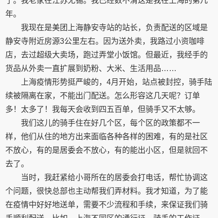
了。我老家在江苏无锡。我已经数不清这是我在上海的第几
年。
我现在是美团上海静安寺站的站长，负责配送的区域是
静安寺附近房源3公里左右。因为送外卖，我路过小资咖啡
店，去过超级大卖场，跑过弄堂小饭馆。但最近，我经手的
货品从外卖一直扩展到奶粉、大米、生活用品……
上海疫情形势挺严峻的，4月开始，站点被封控，骑手陆
续被隔离在家，不能出门配送。怎么形容这几天呢？订单
多！太多了！我每天会收到四五百单，但骑手又不太够。
我们这儿的骑手住在好几个区，每个区的政策都不一
样，他们从住的地方出来面临各种各样的困难，有的是社区
不放心，有的是居委会不放心，有的能出小区，但是就回不
去了。
当时，我赶紧给小哥所在的居委会打电话，帮忙协调这
个问题，很快总部也主动帮我们弄材料。我才知道，为了能
在疫情中好好地送单，需要不少流程和手续，来保证我们骑