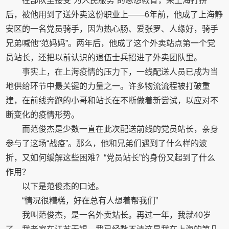
在部队里接受“为人民服务”的思想教育，来上海打拼
后，被他用到了送外卖这份职业上——6年前，他成了上海静
安区的一名党员骑手，因为热心肠、爱张罗、人缘好，骑手
兄弟喊他“范妈妈”。两年后，他成了这个外卖站点第一个党
员站长，还把以前认识的退伍士兵招进了外卖团队里。
事实上，在上海疫情的压力下，一线配送人员已成为当
地供给环节中最关键的力量之一。许多物流流程被打破重
建，在前线奔跑的小哥和站长在不断做着新尝试，以应对不
断变化的疫情形势。
而范俊杰是少数一直在此次配送前线的党员站长，亲身
参与了这场“战疫”。那么，他和兄弟们遇到了什么样的波
折，又如何缓解这些困难？“党员站长”的身份又起到了什么
作用？
以下是范俊杰的口述。
“情况很糟糕，好在总有人想着帮我们”
我叫范俊杰，是一名外卖站长。再过一年，我就40岁