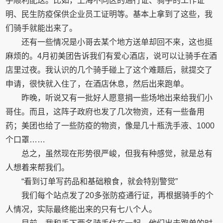
手顺利配送。比如，上海不同区的通行证、骑手的工作证
明、民生防疫保供企业员工证明等。基本上拿到了这些，我
们骑手就能出来了。
还有一些情况是小哥去某个地方送单却回不来，这也挺
麻烦的。4月初美团告诉我们有爱心酒店，说可以让骑手在酒
店里过夜。我认识的几个骑手碰上了这个难题后，就提交了
申请，很快就入住了，在酒店休息，然后出来跑单。
昨晚，听说又有一批好人愿意捐一些场地出来给我们小
哥住。而且，这阵子政府也发了几次物资，还有一些备用
药；美团也给了一些防疫的物资，像是几十瓶洗手液、1000
个口罩……
总之，虽然现在形势很严峻，但我有种感觉，就是总有
人想着来帮我们。
“看到订单写药品和基础粮食，就会特别警觉”
我们每个站点发了20多张防疫通行证，再根据骑手的个
人情况，实际最终能出来的只有七八个人。