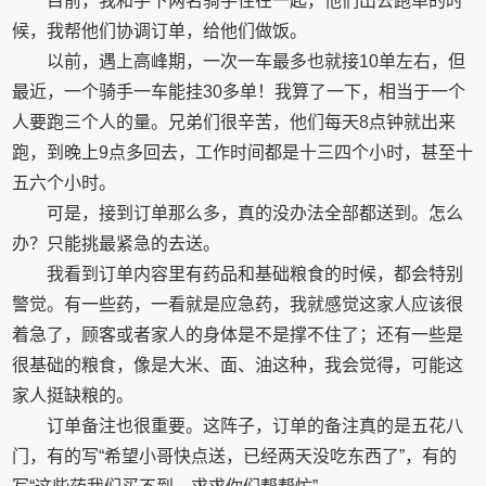
目前，我和手下两名骑手住在一起，他们出去跑单的时
候，我帮他们协调订单，给他们做饭。
以前，遇上高峰期，一次一车最多也就接10单左右，但
最近，一个骑手一车能挂30多单！我算了一下，相当于一个
人要跑三个人的量。兄弟们很辛苦，他们每天8点钟就出来
跑，到晚上9点多回去，工作时间都是十三四个小时，甚至十
五六个小时。
可是，接到订单那么多，真的没办法全部都送到。怎么
办？只能挑最紧急的去送。
我看到订单内容里有药品和基础粮食的时候，都会特别
警觉。有一些药，一看就是应急药，我就感觉这家人应该很
着急了，顾客或者家人的身体是不是撑不住了；还有一些是
很基础的粮食，像是大米、面、油这种，我会觉得，可能这
家人挺缺粮的。
订单备注也很重要。这阵子，订单的备注真的是五花八
门，有的写“希望小哥快点送，已经两天没吃东西了”，有的