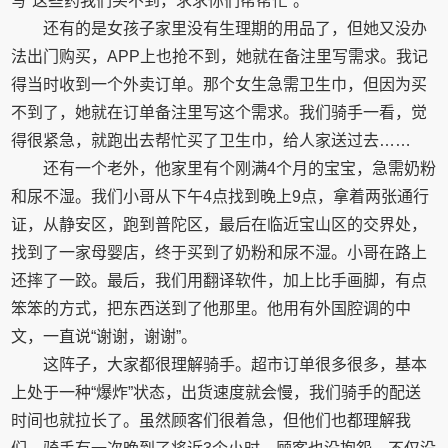
写“这些药我们买不到，求求你们帮帮忙”。
还有的是女孩子家里没有生理期的用品了，但她又没办
法出门购买，APP上也抢不到，她就在备注里写需求。我记
得当时收到一个外卖订单。那个女生急需卫生巾，但因为买
不到了，她就在订单备注里写这个需求。我们骑手一看，觉
得很紧急，就跑出去帮忙买了卫生巾，给人家送过去……
还有一个老外，他家里有个刚满4个月的宝宝，急需奶粉
和尿不湿。我们小哥从下午4点找到晚上9点，拿着两张通行
证，从静安区，跑到普陀区，最后在临近宝山区的交界处，
找到了一家母婴店，终于买到了奶粉和尿不湿。小哥在路上
还摔了一跤。最后，我们用翻译软件，加上比手画脚，有点
笨笨的方式，把东西送到了他那里。他用有外国腔调的中
文，一直说“谢谢，谢谢”。
这阵子，大家都很理解骑手。超市订单很多很多，基本
上处于一种“爆炸”状态，出货速度就会慢，我们骑手的配送
时间也就拉长了。虽然顾客们很着急，但他们也都理解我