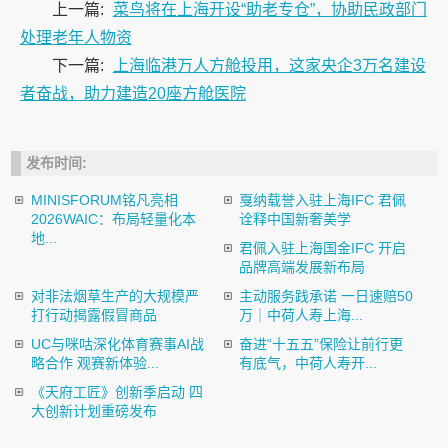
上一篇:
菜鸟将在上海开设“助老专仓”，协助民政部门
处理老年人物资
下一篇:
上海临港万人方舱投用，这家央企3万名建设
者奋战，助力建造20座方舱医院
发布时间:
MINISFORUM铭凡亮相
戛纳载誉入驻上海IFC 君佩
2026WAIC：布局轻量化本
诠释中国新奢美学
地...
君佩入驻上海国金IFC 开启
品牌高端发展新布局
对非法烟草生产的大规模严
主动服务践承诺 一日速赔50
打行动揭露假冒商品
万｜中荷人寿上海...
UC与咪咕深化体育赛事AI战
奋进“十五五”保险让前行更
略合作 观赛新体验...
有底气，中荷人寿开...
《天府工匠》创新季启动 四
大创新计划重磅发布