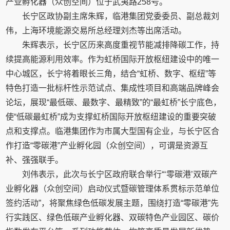
产业孵化器（众创空间）位于武夷路258号。
长宁区政协副主席朱辉，临港集团党委委员、副总裁刘
伟，上海环境能源交易所总经理刘杰等出席活动。
朱辉表示，长宁区历来高度重视节能减排降碳工作，持
续提高能源利用效率。作为虹桥国际开放枢纽建设中的唯一
中心城区，长宁将着眼长三角，结合“虹桥、数字、枢纽”等
特色打造一批标杆性示范试点、集成性项目和高端品牌峰会
论坛，展现“最低碳、最数字、最精致”的“最虹桥”长宁底色，
使“低碳最虹桥”成为支撑虹桥国际开放枢纽建设的重要突破
点和支撑点。临港集团作为市属大型国有企业，与长宁区合
作打造“零碳港”产业孵化园（众创空间），可谓是资源互
补、强强联手。
刘伟表示，此次与长宁区政府联合举行“‘零碳港’双碳产
业孵化器（众创空间）启动仪式暨碳管理体系贯标示范单位
签约活动”，将聚焦绿色低碳发展主题，围绕打造“零碳港”先
行实践区、绿色低碳产业孵化器、双碳特色产业园区、碳价