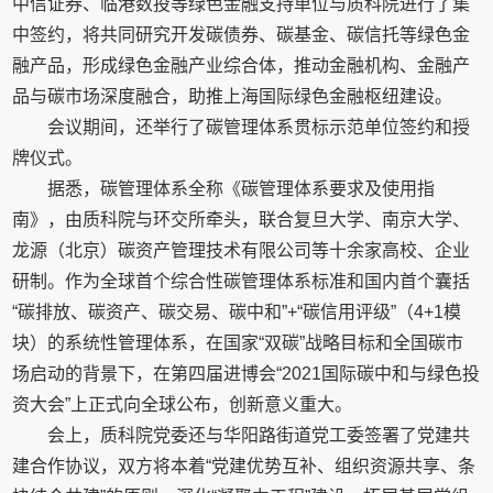
中信证券、临港数投等绿色金融支持单位与质科院进行了集
中签约，将共同研究开发碳债券、碳基金、碳信托等绿色金
融产品，形成绿色金融产业综合体，推动金融机构、金融产
品与碳市场深度融合，助推上海国际绿色金融枢纽建设。
会议期间，还举行了碳管理体系贯标示范单位签约和授
牌仪式。
据悉，碳管理体系全称《碳管理体系要求及使用指
南》，由质科院与环交所牵头，联合复旦大学、南京大学、
龙源（北京）碳资产管理技术有限公司等十余家高校、企业
研制。作为全球首个综合性碳管理体系标准和国内首个囊括
“碳排放、碳资产、碳交易、碳中和”+“碳信用评级”（4+1模
块）的系统性管理体系，在国家“双碳”战略目标和全国碳市
场启动的背景下，在第四届进博会“2021国际碳中和与绿色投
资大会”上正式向全球公布，创新意义重大。
会上，质科院党委还与华阳路街道党工委签署了党建共
建合作协议，双方将本着“党建优势互补、组织资源共享、条