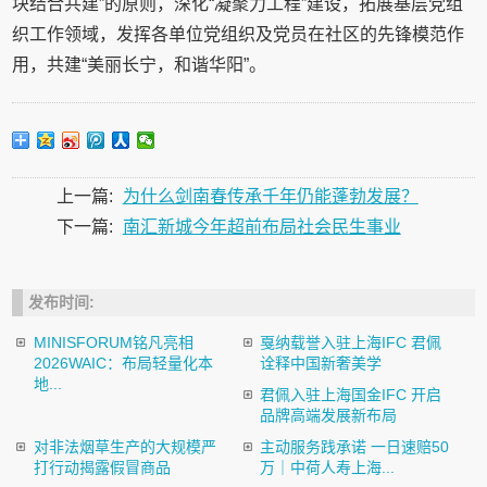
块结合共建”的原则，深化“凝聚力工程”建设，拓展基层党组
织工作领域，发挥各单位党组织及党员在社区的先锋模范作
用，共建“美丽长宁，和谐华阳”。
上一篇:
为什么剑南春传承千年仍能蓬勃发展？
下一篇:
南汇新城今年超前布局社会民生事业
发布时间:
MINISFORUM铭凡亮相
戛纳载誉入驻上海IFC 君佩
2026WAIC：布局轻量化本
诠释中国新奢美学
地...
君佩入驻上海国金IFC 开启
品牌高端发展新布局
对非法烟草生产的大规模严
主动服务践承诺 一日速赔50
打行动揭露假冒商品
万｜中荷人寿上海...