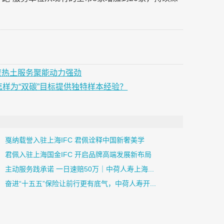
投资热土服务聚能动力强劲
怎样为“双碳”目标提供独特样本经验？
戛纳载誉入驻上海IFC 君佩诠释中国新奢美学
君佩入驻上海国金IFC 开启品牌高端发展新布局
主动服务践承诺 一日速赔50万｜中荷人寿上海...
奋进“十五五”保险让前行更有底气，中荷人寿开...