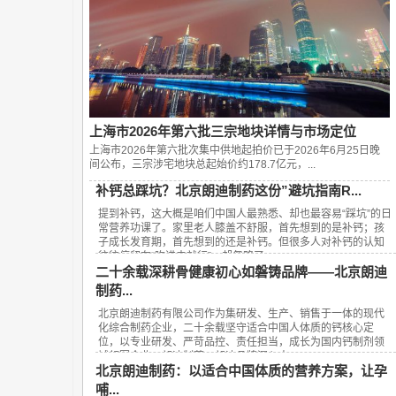
上海市2026年第六批三宗地块详情与市场定位
上海市2026年第六批次集中供地起拍价已于2026年6月25日晚
间公布，‌三宗涉宅地块总起始价约178.7亿元‌，...
补钙总踩坑？北京朗迪制药这份”避坑指南R...
提到补钙，这大概是咱们中国人最熟悉、却也最容易“踩坑”的日
常营养功课了。家里老人膝盖不舒服，首先想到的是补钙；孩
子成长发育期，首先想到的还是补钙。但很多人对补钙的认知
往往停留在“吃进去就行”，却忽略了...
二十余载深耕骨健康初心如磐铸品牌——北京朗迪
制药...
北京朗迪制药有限公司作为集研发、生产、销售于一体的现代
化综合制药企业，二十余载坚守适合中国人体质的钙核心定
位，以专业研发、严苛品控、责任担当，成长为国内钙制剂领
域领军企业，朗迪制药、朗迪品牌深入人...
北京朗迪制药：以适合中国体质的营养方案，让孕
哺...