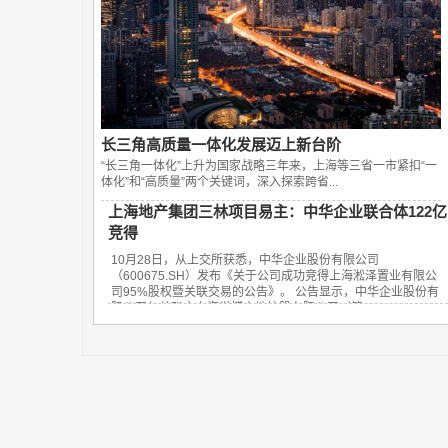
长三角高质量一体化发展迈上新台阶
“长三角一体化”上升为国家战略三年来，上海等三省一市紧扣“一
体化”和“高质量”两个关键词，深入探索跨省...
上海地产集团三林项目易主：中华企业联合体122亿
竞得
10月28日，从上交所获悉，中华企业股份有限公司
（600675.SH）发布《关于公司成功竞得上海淞泽置业有限公
司95%股权暨关联交易的公告》。 公告显示，中华企业股份有
限公司与关联方上海世博土地控股有限公司（简...