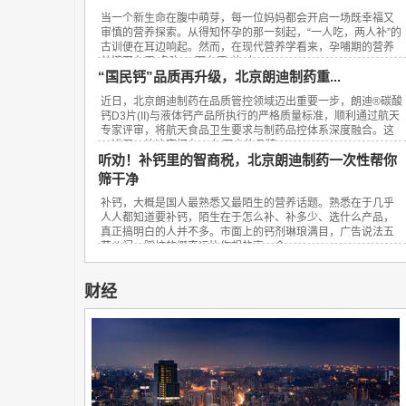
当一个新生命在腹中萌芽，每一位妈妈都会开启一场既幸福又
审慎的营养探索。从得知怀孕的那一刻起，“一人吃，两人补”的
古训便在耳边响起。然而，在现代营养学看来，孕哺期的营养
关键不在于“多吃”，而在于“补对”。...
“国民钙”品质再升级，北京朗迪制药重...
近日，北京朗迪制药在品质管控领域迈出重要一步，朗迪®碳酸
钙D3片(II)与液体钙产品所执行的严格质量标准，顺利通过航天
专家评审，将航天食品卫生要求与制药品控体系深度融合。这
一进展，让这家拥有23年历史的品牌...
听劝！补钙里的智商税，北京朗迪制药一次性帮你
筛干净
补钙，大概是国人最熟悉又最陌生的营养话题。熟悉在于几乎
人人都知道要补钙，陌生在于怎么补、补多少、选什么产品，
真正搞明白的人并不多。市面上的钙剂琳琅满目，广告说法五
花八门，踩坑的概率远比你想的高。今...
财经