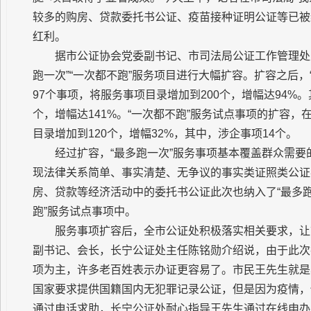
较多的购房、贷款委托书公证、疫苗接种证明公证等已被
红利。
据市公证协会党委副书记、市司法局公证工作管理处
跑一次”“一次都不跑”服务项目进行大幅扩容。扩容之后，
97个事项，将服务事项目录增加到200个，增幅达94%
个，增幅达141%。“一次都不跑”服务试点事项的扩容，
目录增加到120个，增幅32%，其中，涉企事项14个。
经过扩容，“最多跑一次”服务事项基本覆盖群众需要
现法律关系简单、事实清楚、无争议的事实类证照类公证
房、贷款等经济活动中的委托书公证此次也纳入了“最多跑
跑”服务试点事项中。
服务事项扩容后，全市公证处积极落实相关要求，让
副书记、会长，长宁公证处主任陈铭勋介绍说，由于此次
项为主，许多老百姓表示办证更容易了。市民王先生就是
国家要求提供国籍国内无犯罪记录公证，但是因为疫情，
通过电话求助，长宁公证处耐心指导王先生通过在线申办