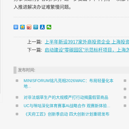
入推进解决办证难繁慢问题。
上一篇:
上半年新设3917家外商投资企业 上海
下一篇:
启动建设“零碳园区”示范标杆项目，上海
发布时间:
MINISFORUM铭凡亮相2026WAIC：布局轻量化本
地...
对非法烟草生产的大规模严打行动揭露假冒商品
UC与咪咕深化体育赛事AI战略合作 观赛新体验...
《天府工匠》创新季启动 四大创新计划重磅发布