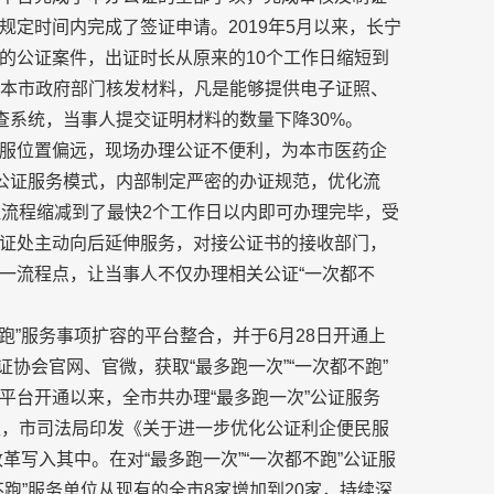
定时间内完成了签证申请。2019年5月以来，长宁
的公证案件，出证时长从原来的10个工作日缩短到
凡是本市政府部门核发材料，凡是能够提供电子证照、
查系统，当事人提交证明材料的数量下降30%。
服位置偏远，现场办理公证不便利，为本市医药企
的公证服务模式，内部制定严密的办证规范，优化流
证流程缩减到了最快2个工作日以内即可办理完毕，受
证处主动向后延伸服务，对接公证书的接收部门，
一流程点，让当事人不仅办理相关公证“一次都不
跑”服务事项扩容的平台整合，并于6月28日开通上
证协会官网、官微，获取“最多跑一次”“一次都不跑”
平台开通以来，全市共办理“最多跑一次”公证服务
基础上，市司法局印发《关于进一步优化公证利企便民服
改革写入其中。在对“最多跑一次”“一次都不跑”公证服
跑”服务单位从现有的全市8家增加到20家，持续深