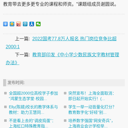
教育带去更多更专业的课程和师资。”课题组成员谢圆说。
上一篇:
2022国考77.8万人报名 热门岗位竞争比超
2000:1
下一篇:
教育部印发《中小学少数民族文字教材管理
办法》
发布时间:
全国超2000位高校学子参加
突然宣布！上海全面取消：
“鸿蒙生态学堂·校园...
即日起开始实行！(...
Elly(陈婧)校长的教学体系与
学生一举一动皆量化打分？
教材：助力王慧同...
教育数字化“好经”别...
不是看上去的“调皮捣蛋”：
培养数字强国“网安奇兵”，
上海虹口特殊教育指...
上海商业会计学校举...