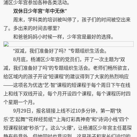
浦区少年宫参加各种各类活动。
双休日少年宫“年中无休”
周末，学科类的培训被叫停了，孩子们的时间被空出来
了。多出来的时间去哪里？
和爸爸妈妈小时候一样，少年宫是最好的选择。
“双减，我们准备好了吗？”专题组织生活会。
8月底，杨浦区少年宫的党员们，开了一次主题为“双
减，我们准备好了吗”的专题组织生活会。老师们畅所欲言，
给区域内的孩子开设“短课程”的建议得到了大家的热烈响应
——这项名为优选“艺·智”课程的短课程于每个周日下午在线
上和线下双线开设，每个月开设四个课程，每个课程历时四
个星期一个月。
9月29日，报名链接上线不过10多分钟，第一期“快
乐‘艺’起舞”“花样经剪纸”“上海灯彩真神奇”和“诗词小栈”四个
短课程就被“秒杀”了。这么“火爆”，让杨浦区少年宫主任葛琛
静有些意外，但她同时也意识到，这是孩子和家长们迫切的