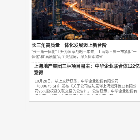
长三角高质量一体化发展迈上新台阶
“长三角一体化”上升为国家战略三年来，上海等三省一市紧扣“一
体化”和“高质量”两个关键词，深入探索跨省...
上海地产集团三林项目易主：中华企业联合体122亿
竞得
10月28日，从上交所获悉，中华企业股份有限公司
（600675.SH）发布《关于公司成功竞得上海淞泽置业有限公
司95%股权暨关联交易的公告》。 公告显示，中华企业股份有
限公司与关联方上海世博土地控股有限公司（简...