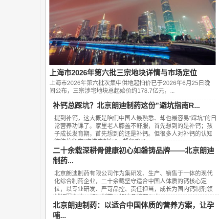
上海市2026年第六批三宗地块详情与市场定位
上海市2026年第六批次集中供地起拍价已于2026年6月25日晚
间公布，‌三宗涉宅地块总起始价约178.7亿元‌，...
补钙总踩坑？北京朗迪制药这份”避坑指南R...
提到补钙，这大概是咱们中国人最熟悉、却也最容易“踩坑”的日
常营养功课了。家里老人膝盖不舒服，首先想到的是补钙；孩
子成长发育期，首先想到的还是补钙。但很多人对补钙的认知
往往停留在“吃进去就行”，却忽略了...
二十余载深耕骨健康初心如磐铸品牌——北京朗迪
制药...
北京朗迪制药有限公司作为集研发、生产、销售于一体的现代
化综合制药企业，二十余载坚守适合中国人体质的钙核心定
位，以专业研发、严苛品控、责任担当，成长为国内钙制剂领
域领军企业，朗迪制药、朗迪品牌深入人...
北京朗迪制药：以适合中国体质的营养方案，让孕
哺...