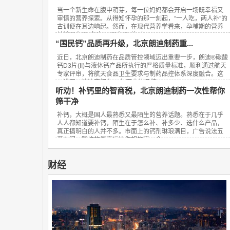
当一个新生命在腹中萌芽，每一位妈妈都会开启一场既幸福又
审慎的营养探索。从得知怀孕的那一刻起，“一人吃，两人补”的
古训便在耳边响起。然而，在现代营养学看来，孕哺期的营养
关键不在于“多吃”，而在于“补对”。...
“国民钙”品质再升级，北京朗迪制药重...
近日，北京朗迪制药在品质管控领域迈出重要一步，朗迪®碳酸
钙D3片(II)与液体钙产品所执行的严格质量标准，顺利通过航天
专家评审，将航天食品卫生要求与制药品控体系深度融合。这
一进展，让这家拥有23年历史的品牌...
听劝！补钙里的智商税，北京朗迪制药一次性帮你
筛干净
补钙，大概是国人最熟悉又最陌生的营养话题。熟悉在于几乎
人人都知道要补钙，陌生在于怎么补、补多少、选什么产品，
真正搞明白的人并不多。市面上的钙剂琳琅满目，广告说法五
花八门，踩坑的概率远比你想的高。今...
财经