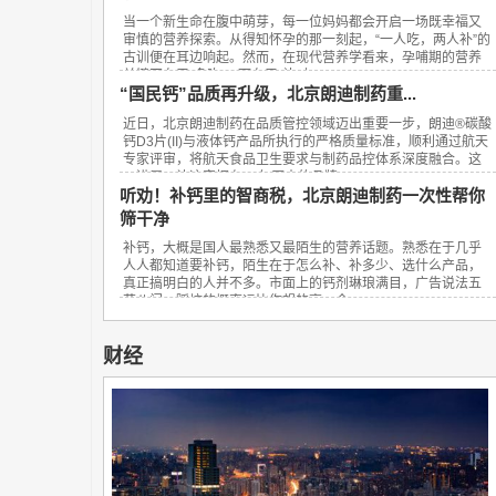
当一个新生命在腹中萌芽，每一位妈妈都会开启一场既幸福又
审慎的营养探索。从得知怀孕的那一刻起，“一人吃，两人补”的
古训便在耳边响起。然而，在现代营养学看来，孕哺期的营养
关键不在于“多吃”，而在于“补对”。...
“国民钙”品质再升级，北京朗迪制药重...
近日，北京朗迪制药在品质管控领域迈出重要一步，朗迪®碳酸
钙D3片(II)与液体钙产品所执行的严格质量标准，顺利通过航天
专家评审，将航天食品卫生要求与制药品控体系深度融合。这
一进展，让这家拥有23年历史的品牌...
听劝！补钙里的智商税，北京朗迪制药一次性帮你
筛干净
补钙，大概是国人最熟悉又最陌生的营养话题。熟悉在于几乎
人人都知道要补钙，陌生在于怎么补、补多少、选什么产品，
真正搞明白的人并不多。市面上的钙剂琳琅满目，广告说法五
花八门，踩坑的概率远比你想的高。今...
财经