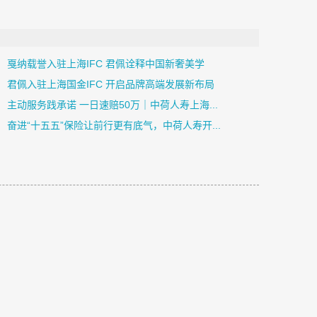
戛纳载誉入驻上海IFC 君佩诠释中国新奢美学
君佩入驻上海国金IFC 开启品牌高端发展新布局
主动服务践承诺 一日速赔50万｜中荷人寿上海...
奋进“十五五”保险让前行更有底气，中荷人寿开...