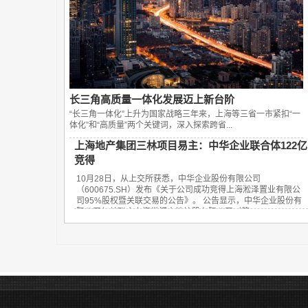
长三角高质量一体化发展迈上新台阶
“长三角一体化”上升为国家战略三年来，上海等三省一市紧扣“一
体化”和“高质量”两个关键词，深入探索跨省...
上海地产集团三林项目易主：中华企业联合体122亿
竞得
10月28日，从上交所获悉，中华企业股份有限公司
（600675.SH）发布《关于公司成功竞得上海淞泽置业有限公
司95%股权暨关联交易的公告》。 公告显示，中华企业股份有
限公司与关联方上海世博土地控股有限公司（简...