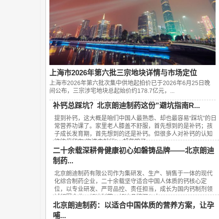
上海市2026年第六批三宗地块详情与市场定位
上海市2026年第六批次集中供地起拍价已于2026年6月25日晚
间公布，‌三宗涉宅地块总起始价约178.7亿元‌，...
补钙总踩坑？北京朗迪制药这份”避坑指南R...
提到补钙，这大概是咱们中国人最熟悉、却也最容易“踩坑”的日
常营养功课了。家里老人膝盖不舒服，首先想到的是补钙；孩
子成长发育期，首先想到的还是补钙。但很多人对补钙的认知
往往停留在“吃进去就行”，却忽略了...
二十余载深耕骨健康初心如磐铸品牌——北京朗迪
制药...
北京朗迪制药有限公司作为集研发、生产、销售于一体的现代
化综合制药企业，二十余载坚守适合中国人体质的钙核心定
位，以专业研发、严苛品控、责任担当，成长为国内钙制剂领
域领军企业，朗迪制药、朗迪品牌深入人...
北京朗迪制药：以适合中国体质的营养方案，让孕
哺...