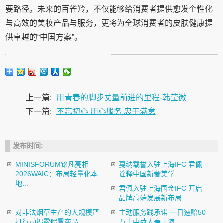
要路径。未来的百雀羚，不仅能够给消费者提供愈发个性化
与高效的美妆产品与服务，更将为全球消费者的皮肤健康提
供卓越的“中国方案”。
上一篇:
用青春的脚步丈量前进的里程-韩莹徽
下一篇:
不忘初心 用心服务 忠于满意
发布时间:
MINISFORUM铭凡亮相
戛纳载誉入驻上海IFC 君佩
2026WAIC：布局轻量化本
诠释中国新奢美学
地...
君佩入驻上海国金IFC 开启
品牌高端发展新布局
对非法烟草生产的大规模严
主动服务践承诺 一日速赔50
打行动揭露假冒商品
万｜中荷人寿上海...