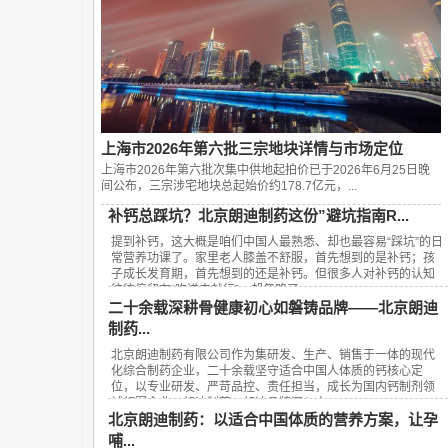
上海市2026年第六批三宗地块详情与市场定位
上海市2026年第六批次集中供地起拍价已于2026年6月25日晚
间公布，‌三宗涉宅地块总起始价约178.7亿元‌，...
补钙总踩坑？北京朗迪制药这份”避坑指南R...
提到补钙，这大概是咱们中国人最熟悉、却也最容易“踩坑”的日
常营养功课了。家里老人膝盖不舒服，首先想到的是补钙；孩
子成长发育期，首先想到的还是补钙。但很多人对补钙的认知
往往停留在“吃进去就行”，却忽略了...
二十余载深耕骨健康初心如磐铸品牌——北京朗迪
制药...
北京朗迪制药有限公司作为集研发、生产、销售于一体的现代
化综合制药企业，二十余载坚守适合中国人体质的钙核心定
位，以专业研发、严苛品控、责任担当，成长为国内钙制剂领
域领军企业，朗迪制药、朗迪品牌深入人...
北京朗迪制药：以适合中国体质的营养方案，让孕
哺...