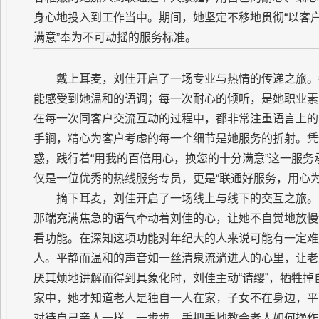
身心地投入到工作当中。期间，她坚定不移地贯彻“以客户
满意”奉为不可动摇的服务标准。
戴上耳麦，刘佳开启了一场专业与热情的传递之旅。
能感受到她温和的语调；每一次耐心的倾听，是她职业素
在每一次同客户交流互动的过程中，都非常注重语言上的
手锏，精心为客户考虑的每一个细节是她服务的折射。凭
惑，践行着“用我的百倍用心，换您的十分满意”这一服
仅是一位优秀的热线服务专员，更是“联通好服务，用心为
摘下耳麦，刘佳开启了一场线上与线下的交互之旅。
那端充满焦急的语气牵动着刘佳的心，让她不自觉地放慢
看功能。在深知这项功能对年纪大的人来说可能有一定难
人。平静而温和的声音如一丝清泉流淌进人的心里，让老
厌其烦地讲解而得到具象化时，刘佳主动“请缨”，牺牲
家中，她才知道老人是独自一人在家，子女不在身边，平
对待自己亲人一样，一步步、手把手地教会老人如何操作