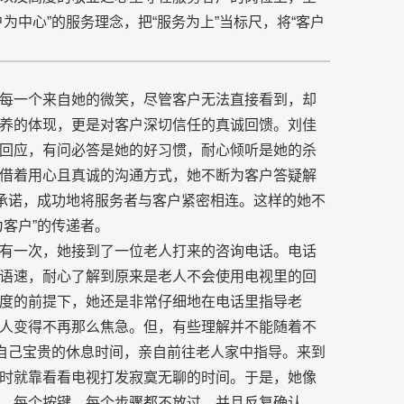
为中心”的服务理念，把“服务为上”当标尺，将“客户
每一个来自她的微笑，尽管客户无法直接看到，却
养的体现，更是对客户深切信任的真诚回馈。刘佳
回应，有问必答是她的好习惯，耐心倾听是她的杀
借着用心且真诚的沟通方式，她不断为客户答疑解
务承诺，成功地将服务者与客户紧密相连。这样的她不
客户”的传递者。
有一次，她接到了一位老人打来的咨询电话。电话
语速，耐心了解到原来是老人不会使用电视里的回
度的前提下，她还是非常仔细地在电话里指导老
人变得不再那么焦急。但，有些理解并不能随着不
掉自己宝贵的休息时间，亲自前往老人家中指导。来到
时就靠看看电视打发寂寞无聊的时间。于是，她像
，每个按键、每个步骤都不放过，并且反复确认。