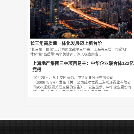
长三角高质量一体化发展迈上新台阶
“长三角一体化”上升为国家战略三年来，上海等三省一市紧扣“一
体化”和“高质量”两个关键词，深入探索跨省...
上海地产集团三林项目易主：中华企业联合体122亿
竞得
10月28日，从上交所获悉，中华企业股份有限公司
（600675.SH）发布《关于公司成功竞得上海淞泽置业有限公
司95%股权暨关联交易的公告》。 公告显示，中华企业股份有
限公司与关联方上海世博土地控股有限公司（简...