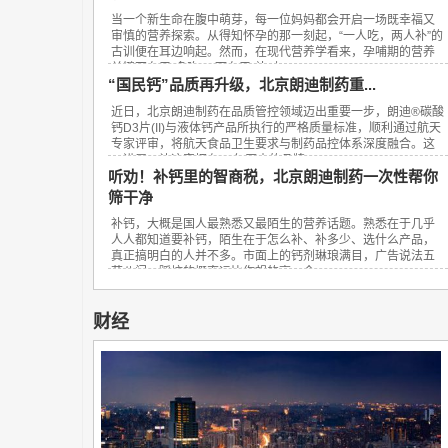
当一个新生命在腹中萌芽，每一位妈妈都会开启一场既幸福又
审慎的营养探索。从得知怀孕的那一刻起，“一人吃，两人补”的
古训便在耳边响起。然而，在现代营养学看来，孕哺期的营养
关键不在于“多吃”，而在于“补对”。...
“国民钙”品质再升级，北京朗迪制药重...
近日，北京朗迪制药在品质管控领域迈出重要一步，朗迪®碳酸
钙D3片(II)与液体钙产品所执行的严格质量标准，顺利通过航天
专家评审，将航天食品卫生要求与制药品控体系深度融合。这
一进展，让这家拥有23年历史的品牌...
听劝！补钙里的智商税，北京朗迪制药一次性帮你
筛干净
补钙，大概是国人最熟悉又最陌生的营养话题。熟悉在于几乎
人人都知道要补钙，陌生在于怎么补、补多少、选什么产品，
真正搞明白的人并不多。市面上的钙剂琳琅满目，广告说法五
花八门，踩坑的概率远比你想的高。今...
财经