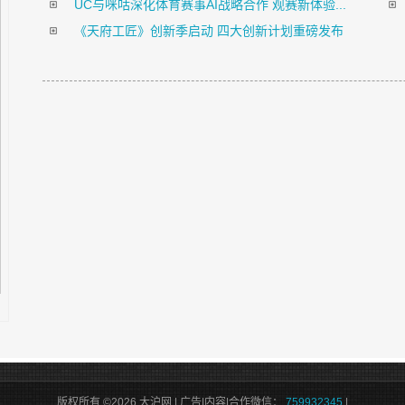
UC与咪咕深化体育赛事AI战略合作 观赛新体验...
《天府工匠》创新季启动 四大创新计划重磅发布
版权所有 ©2026 大沪网 | 广告|内容|合作微信：
759932345
|