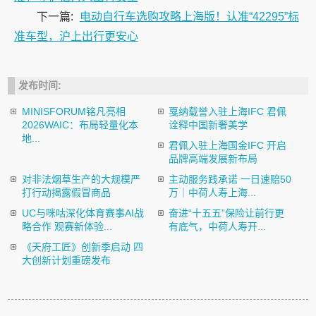
下一篇:
电动自行车选购攻略上海版！认准“42295”标
准车型，沪上出行更安心
发布时间:
MINISFORUM铭凡亮相
戛纳载誉入驻上海IFC 君佩
2026WAIC：布局轻量化本
诠释中国新奢美学
地...
君佩入驻上海国金IFC 开启
品牌高端发展新布局
对非法烟草生产的大规模严
主动服务践承诺 一日速赔50
打行动揭露假冒商品
万｜中荷人寿上海...
UC与咪咕深化体育赛事AI战
奋进“十五五”保险让前行更
略合作 观赛新体验...
有底气，中荷人寿开...
《天府工匠》创新季启动 四
大创新计划重磅发布