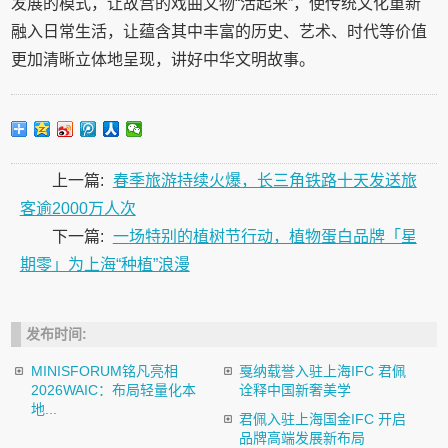
发展的模式，让故宫的戏曲文物“活起来”，使传统文化重新
融入日常生活，让蕴含其中丰富的历史、艺术、时代等价值
更加清晰立体地呈现，讲好中华文明故事。
上一篇:
春季旅游持续火爆，长三角铁路十天发送旅
客逾2000万人次
下一篇:
一场特别的植树节行动，植物蛋白品牌「星
期零」为上海“种植”浪漫
发布时间:
MINISFORUM铭凡亮相
戛纳载誉入驻上海IFC 君佩
2026WAIC：布局轻量化本
诠释中国新奢美学
地...
君佩入驻上海国金IFC 开启
品牌高端发展新布局