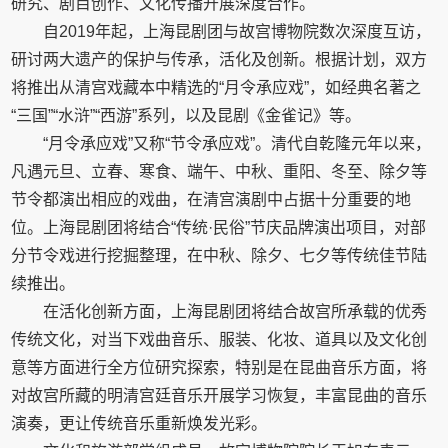
研究、剧目创作、文化传播开展深度合作。
自2019年起，上海昆剧团与故宫博物院数次深度互访，
研讨两大遗产的保护与传承，活化及创新。根据计划，双方
将推出从清宫戏藏本中精选的“月令承应戏”，如经典名著之
“三国”“水浒”“西游”系列，以及昆剧《金雀记》等。
“月令承应戏”又称“节令承应戏”。清代自乾隆元年以来，
凡遇元旦、立春、寒食、端午、中秋、重阳、冬至、除夕等
节令都演出相应的戏曲，在清宫演剧中占据十分重要的地
位。上海昆剧团将结合“传统·民俗”节庆品牌演出项目，对部
分节令戏进行挖掘整理，在中秋、除夕、七夕等传统佳节陆
续推出。
在活化创新方面，上海昆剧团将结合故宫所承载的优秀
传统文化，对当下戏曲音乐、服装、化妆、道具以及文化创
意等方面进行全方位研究探索，特别是在昆曲音乐方面，将
对故宫所藏的明清宫廷音乐开展学习恢复，丰富昆曲的音乐
演奏，更让传统音乐重新焕发光彩。