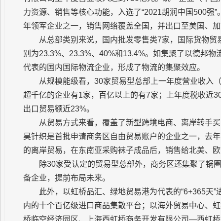
力资源、销售等核心功能，入选了“2021胡润中国500
年领军企业之一，销售网络覆盖全国，并出口至美国、加
从总部类别来说，国内批发零售类7家，国际货物贸易
别为23.3%、23.3%、40%和13.4%。如集聚了以
代表的国内国际物流企业，形成了物流的集聚效应。
从规模能级看，30家贸易型总部上一年度营业收入（
超千亿的企业有1家，百亿以上的有7家；上年度税收近3
出口贸易额近23%。
从贸易方式来看，覆盖了新型跨境电商、离岸转手买
昊针织是首批申请商务区自由贸易账户的企业之一，去年
的离岸贸易，在东南亚采购袜子成品后，销售给北美、欧
除30家受认定的贸易型总部外，商务区还集聚了锅
备企业，提前布局未来。
此外，以虹桥品汇、绿地贸易港为代表的“6+365
内的十个百亿级进口商品集散平台；以海外贸易中心、虹
桥临空经济园区、上海西虹桥商务开发有限公司—西虹桥