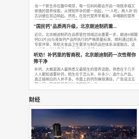
当一个新生命在腹中萌芽，每一位妈妈都会开启一场既幸福又
审慎的营养探索。从得知怀孕的那一刻起，“一人吃，两人补”的
古训便在耳边响起。然而，在现代营养学看来，孕哺期的营养
关键不在于“多吃”，而在于“补对”。...
“国民钙”品质再升级，北京朗迪制药重...
近日，北京朗迪制药在品质管控领域迈出重要一步，朗迪®碳酸
钙D3片(II)与液体钙产品所执行的严格质量标准，顺利通过航天
专家评审，将航天食品卫生要求与制药品控体系深度融合。这
一进展，让这家拥有23年历史的品牌...
听劝！补钙里的智商税，北京朗迪制药一次性帮你
筛干净
补钙，大概是国人最熟悉又最陌生的营养话题。熟悉在于几乎
人人都知道要补钙，陌生在于怎么补、补多少、选什么产品，
真正搞明白的人并不多。市面上的钙剂琳琅满目，广告说法五
花八门，踩坑的概率远比你想的高。今...
财经