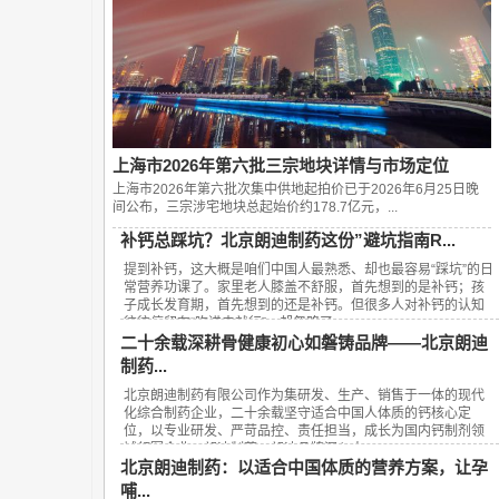
上海市2026年第六批三宗地块详情与市场定位
上海市2026年第六批次集中供地起拍价已于2026年6月25日晚
间公布，‌三宗涉宅地块总起始价约178.7亿元‌，...
补钙总踩坑？北京朗迪制药这份”避坑指南R...
提到补钙，这大概是咱们中国人最熟悉、却也最容易“踩坑”的日
常营养功课了。家里老人膝盖不舒服，首先想到的是补钙；孩
子成长发育期，首先想到的还是补钙。但很多人对补钙的认知
往往停留在“吃进去就行”，却忽略了...
二十余载深耕骨健康初心如磐铸品牌——北京朗迪
制药...
北京朗迪制药有限公司作为集研发、生产、销售于一体的现代
化综合制药企业，二十余载坚守适合中国人体质的钙核心定
位，以专业研发、严苛品控、责任担当，成长为国内钙制剂领
域领军企业，朗迪制药、朗迪品牌深入人...
北京朗迪制药：以适合中国体质的营养方案，让孕
哺...