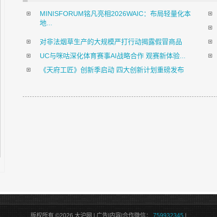
MINISFORUM铭凡亮相2026WAIC：布局轻量化本
地...
对非法烟草生产的大规模严打行动揭露假冒商品
UC与咪咕深化体育赛事AI战略合作 观赛新体验...
《天府工匠》创新季启动 四大创新计划重磅发布
版权所有 ©2026 大沪网 | 广告|内容|合作微信：
759932345
|