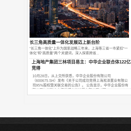
长三角高质量一体化发展迈上新台阶
“长三角一体化”上升为国家战略三年来，上海等三省一市紧扣“一
体化”和“高质量”两个关键词，深入探索跨省...
上海地产集团三林项目易主：中华企业联合体122亿
竞得
10月28日，从上交所获悉，中华企业股份有限公司
（600675.SH）发布《关于公司成功竞得上海淞泽置业有限公
司95%股权暨关联交易的公告》。 公告显示，中华企业股份有
限公司与关联方上海世博土地控股有限公司（简...