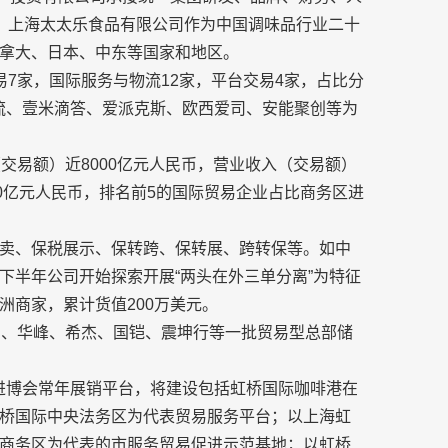
强”。上海太太乐食品有限公司作为中国调味品行业二十
拿大、日本、中东等国家和地区。
7家，国际服务与物流12家，平台交易4家，占比分
德邦物流、壹米滴答、爱派克斯、欧西爱司、安能聚创等为
交易额）近8000亿元人民币，营业收入（交易额）
0亿元人民币，排名前5的国际贸易企业占比商务区进
卖、保税展示、保转跨、保转展、跨转保等。如中
下半年公司开始探索开展“两头在外三单分离”为特征
洲商家，累计货值200万美元。
圈、华峰、希杰、国铠、震坤行等一批贸易型总部储
天”进博会常年展销平台，将建设包括虹桥国际咖啡港在
桥国际中央法务区为代表贸易服务平台；以上海虹
商务区为代表的市服务贸易促进示范基地；以虹桥