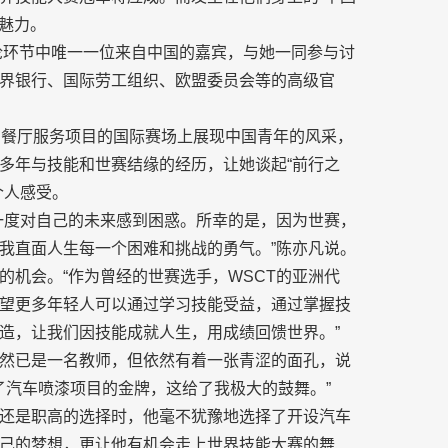
的魅力。
讨论环节中唯一一位来自中国的嘉宾，与她一同参与讨
界银行、国际劳工组织、欧盟委员会等的高级官
在餐厅服务项目的国际赛场上展现中国青年的风采，
多年与技能和世赛结缘的经历，让她谈起“前行之
个人感受。
一度对自己的未来感到困惑。所幸的是，因为世赛，
我直面人生每一个困难和挑战的勇气。”陈亦凡说。
的机会。“作为曾经的世赛选手，WSCT的亚洲代
望更多年轻人可以通过学习技能受益，通过掌握技
造，让我们因技能成就人生，用成绩回馈世界。”
然已是一名教师，但依然有着一张青涩的面孔，说
了汽车喷漆项目的金牌，这给了我极大的鼓舞。”
还是职高的选择时，他毫不犹豫地选择了开设汽车
己的梦想，更让他有机会走上世界技能大赛的舞