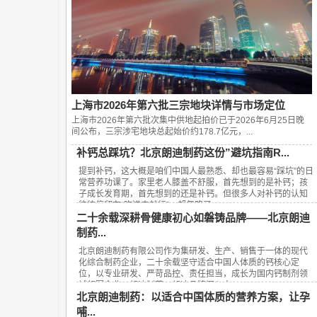
上海市2026年第六批三宗地块详情与市场定位
上海市2026年第六批次集中供地起拍价已于2026年6月25日晚
间公布，‌三宗涉宅地块总起始价约178.7亿元‌，...
补钙总踩坑？北京朗迪制药这份”避坑指南R...
提到补钙，这大概是咱们中国人最熟悉、却也最容易“踩坑”的日
常营养功课了。家里老人膝盖不舒服，首先想到的是补钙；孩
子成长发育期，首先想到的还是补钙。但很多人对补钙的认知
往往停留在“吃进去就行”，却忽略了...
二十余载深耕骨健康初心如磐铸品牌——北京朗迪
制药...
北京朗迪制药有限公司作为集研发、生产、销售于一体的现代
化综合制药企业，二十余载坚守适合中国人体质的钙核心定
位，以专业研发、严苛品控、责任担当，成长为国内钙制剂领
域领军企业，朗迪制药、朗迪品牌深入人...
北京朗迪制药：以适合中国体质的营养方案，让孕
哺...