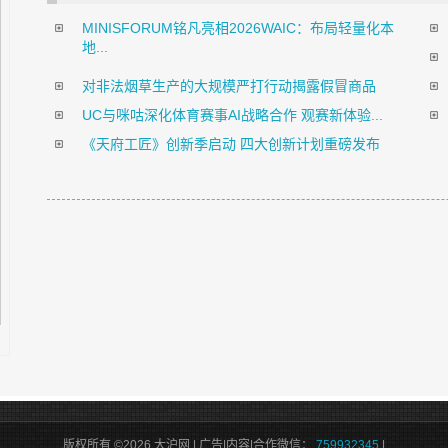
MINISFORUM铭凡亮相2026WAIC：布局轻量化本
地...
对非法烟草生产的大规模严打行动揭露假冒商品
UC与咪咕深化体育赛事AI战略合作 观赛新体验...
《天府工匠》创新季启动 四大创新计划重磅发布
版权所有 ©2026 大沪网 | 广告|内容|合作微信：
759932345
|