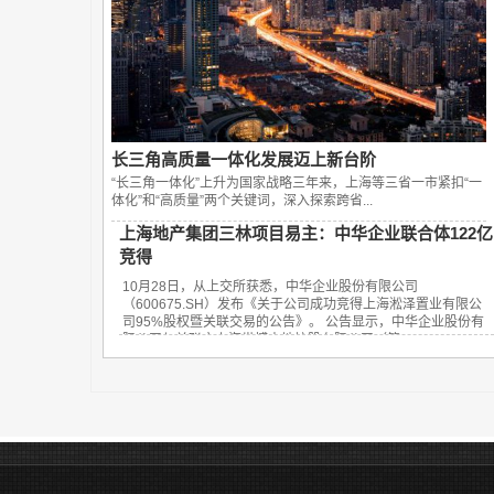
长三角高质量一体化发展迈上新台阶
“长三角一体化”上升为国家战略三年来，上海等三省一市紧扣“一
体化”和“高质量”两个关键词，深入探索跨省...
上海地产集团三林项目易主：中华企业联合体122亿
竞得
10月28日，从上交所获悉，中华企业股份有限公司
（600675.SH）发布《关于公司成功竞得上海淞泽置业有限公
司95%股权暨关联交易的公告》。 公告显示，中华企业股份有
限公司与关联方上海世博土地控股有限公司（简...