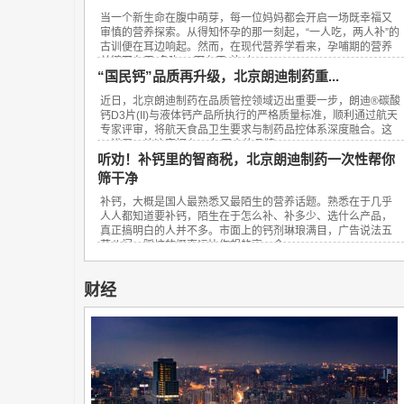
当一个新生命在腹中萌芽，每一位妈妈都会开启一场既幸福又
审慎的营养探索。从得知怀孕的那一刻起，“一人吃，两人补”的
古训便在耳边响起。然而，在现代营养学看来，孕哺期的营养
关键不在于“多吃”，而在于“补对”。...
“国民钙”品质再升级，北京朗迪制药重...
近日，北京朗迪制药在品质管控领域迈出重要一步，朗迪®碳酸
钙D3片(II)与液体钙产品所执行的严格质量标准，顺利通过航天
专家评审，将航天食品卫生要求与制药品控体系深度融合。这
一进展，让这家拥有23年历史的品牌...
听劝！补钙里的智商税，北京朗迪制药一次性帮你
筛干净
补钙，大概是国人最熟悉又最陌生的营养话题。熟悉在于几乎
人人都知道要补钙，陌生在于怎么补、补多少、选什么产品，
真正搞明白的人并不多。市面上的钙剂琳琅满目，广告说法五
花八门，踩坑的概率远比你想的高。今...
财经