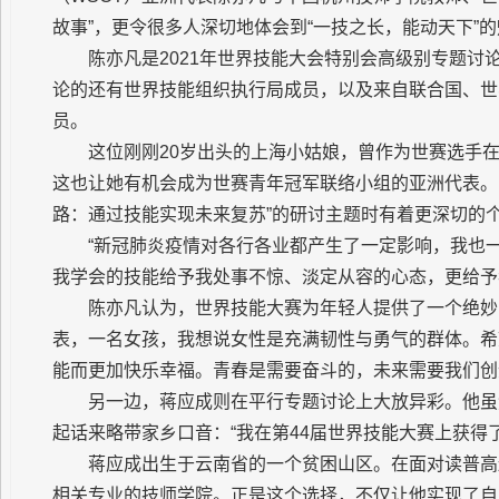
故事”，更令很多人深切地体会到“一技之长，能动天下”
陈亦凡是2021年世界技能大会特别会高级别专题
论的还有世界技能组织执行局成员，以及来自联合国、世
员。
这位刚刚20岁出头的上海小姑娘，曾作为世赛选手
这也让她有机会成为世赛青年冠军联络小组的亚洲代表。
路：通过技能实现未来复苏”的研讨主题时有着更深切的
“新冠肺炎疫情对各行各业都产生了一定影响，我也
我学会的技能给予我处事不惊、淡定从容的心态，更给予
陈亦凡认为，世界技能大赛为年轻人提供了一个绝妙
表，一名女孩，我想说女性是充满韧性与勇气的群体。希
能而更加快乐幸福。青春是需要奋斗的，未来需要我们创
另一边，蒋应成则在平行专题讨论上大放异彩。他虽
起话来略带家乡口音：“我在第44届世界技能大赛上获得
蒋应成出生于云南省的一个贫困山区。在面对读普高
相关专业的技师学院。正是这个选择，不仅让他实现了自