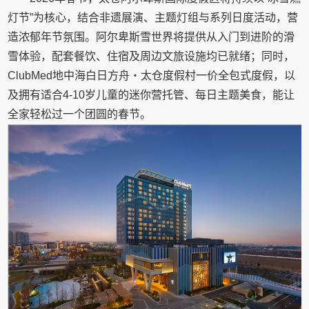
灯节”为核心，结合非遗展演、主题灯组与系列日度活动，营
造浓郁年节氛围。阿尔卑斯雪世界将提供从入门到进阶的滑
雪体验，配套餐饮、住宿及周边文旅设施均已就绪；同时，
ClubMed地中海白日方舟・太仓度假村一价全包式度假，以
及拥有适合4-10岁儿童的迷你营托管、每日主题美食，能让
全家轻松过一个团圆的春节。