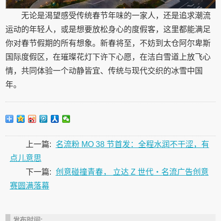
无论是渴望感受传统春节年味的一家人，还是追求潮流
运动的年轻人，或是想要放松身心的度假客，这里都能满足
你对春节假期的所有想象。新春将至，不妨到太仓阿尔卑斯
国际度假区，在璀璨花灯下许下心愿，在洁白雪道上放飞心
情，共同体验一个动静皆宜、传统与现代交织的冰雪中国
年。
上一篇:
名流粉 MO 38 节首发：全程水润不干涩，有
点儿意思
下一篇:
创意碰撞青春， 立达 Z 世代・名流广告创意
赛圆满落幕
发布时间: