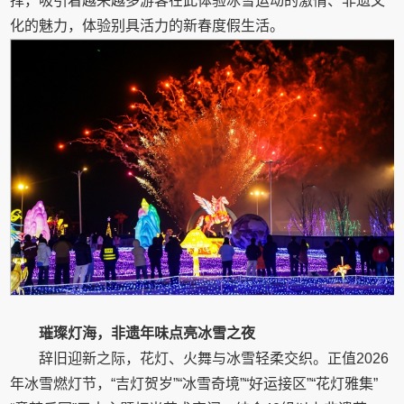
择，吸引着越来越多游客在此体验冰雪运动的激情、非遗文
化的魅力，体验别具活力的新春度假生活。
璀璨灯海，非遗年味点亮冰雪之夜
辞旧迎新之际，花灯、火舞与冰雪轻柔交织。正值2026
年冰雪燃灯节，“吉灯贺岁”“冰雪奇境”“好运接区”“花灯雅集”