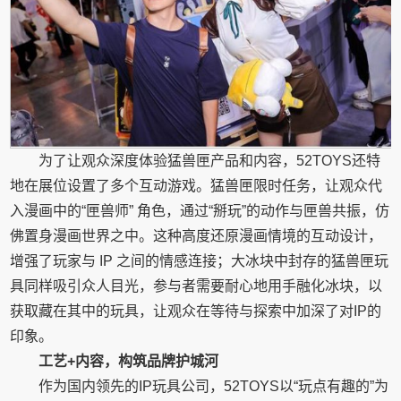
为了让观众深度体验猛兽匣产品和内容，52TOYS还特
地在展位设置了多个互动游戏。猛兽匣限时任务，让观众代
入漫画中的“匣兽师” 角色，通过“掰玩”的动作与匣兽共振，仿
佛置身漫画世界之中。这种高度还原漫画情境的互动设计，
增强了玩家与 IP 之间的情感连接；大冰块中封存的猛兽匣玩
具同样吸引众人目光，参与者需要耐心地用手融化冰块，以
获取藏在其中的玩具，让观众在等待与探索中加深了对IP的
印象。
工艺+内容，构筑品牌护城河
作为国内领先的IP玩具公司，52TOYS以“玩点有趣的”为