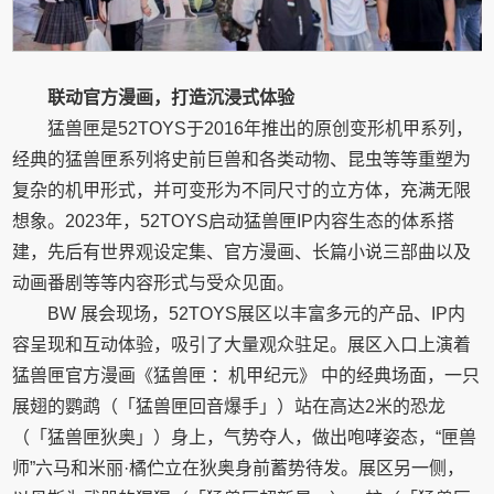
联动官方漫画，打造沉浸式体验
猛兽匣是52TOYS于2016年推出的原创变形机甲系列，
经典的猛兽匣系列将史前巨兽和各类动物、昆虫等等重塑为
复杂的机甲形式，并可变形为不同尺寸的立方体，充满无限
想象。2023年，52TOYS启动猛兽匣IP内容生态的体系搭
建，先后有世界观设定集、官方漫画、长篇小说三部曲以及
动画番剧等等内容形式与受众见面。
BW 展会现场，52TOYS展区以丰富多元的产品、IP内
容呈现和互动体验，吸引了大量观众驻足。展区入口上演着
猛兽匣官方漫画《猛兽匣 ：机甲纪元》 中的经典场面，一只
展翅的鹦鹉（「猛兽匣回音爆手」）站在高达2米的恐龙
（「猛兽匣狄奥」）身上，气势夺人，做出咆哮姿态，“匣兽
师”六马和米丽·橘伫立在狄奥身前蓄势待发。展区另一侧，