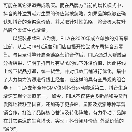
可能在其它渠道完成购买。而在品牌方当前的增长模式中，
抖音的外溢贡献对生意的价值常被忽略。如果品牌能够正确
认知抖音的全渠道价值，并采取针对性策略，将会极大提升
品牌全渠道生意增量。
以服装品牌FILA为例。FILA在2020年成立单独的抖音事
业部，从启动DP代运营和门店自播开始尝试布局抖音云零
售。与巨量引擎开启全链路营销合作后，FILA通过人群触点
分析结果，证明了抖音具有显著的线下外溢价值，因此将线
上线下货品打通，统一货盘，并对低效店铺进行优化，集中
了人力物力资源进行线上经营。在这样的具有全局观的组合
拳下，FILA去年全年GMV位列抖音运动赛道第二，抖音生意
增速实现全渠道第一。 如今，FILA不仅将更多新品和尖货首
发阵地转移至抖音，还加码了更多IP、星图及搜索等种草营
销合作，打造了品牌核心营销及转化阵地，有力带动了品牌
在其它渠道的生意增长，实现了抖音闭环价值+外溢价值的
“通吃”。