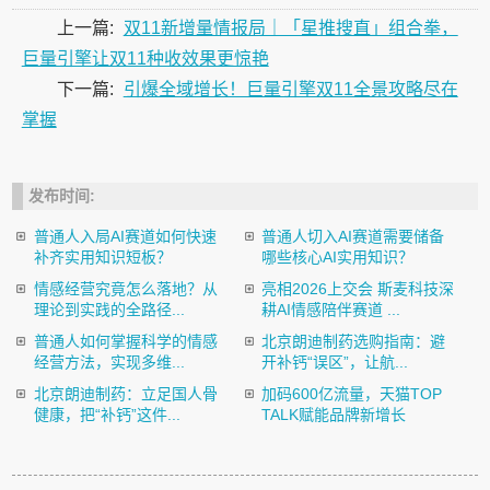
上一篇:
双11新增量情报局｜「星推搜直」组合拳，
巨量引擎让双11种收效果更惊艳
下一篇:
引爆全域增长！巨量引擎双11全景攻略尽在
掌握
发布时间:
普通人入局AI赛道如何快速
普通人切入AI赛道需要储备
补齐实用知识短板？
哪些核心AI实用知识？
情感经营究竟怎么落地？从
亮相2026上交会 斯麦科技深
理论到实践的全路径...
耕AI情感陪伴赛道 ...
普通人如何掌握科学的情感
北京朗迪制药选购指南：避
经营方法，实现多维...
开补钙“误区”，让航...
北京朗迪制药：立足国人骨
加码600亿流量，天猫TOP
健康，把“补钙”这件...
TALK赋能品牌新增长