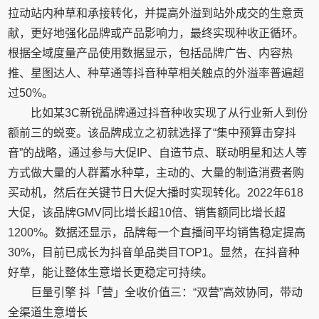
拉动站内种草和承接转化，并提高外溢到站外成交的生意贡
献，更好地强化品牌或产品影响力，最终实现种收正循环。
根据全域度量产品使用数据显示，包括品牌广告、内容热
推、星图达人、种草通等抖音种草相关触点的外溢率普遍超
过50%。
比如某3C新锐品牌通过抖音种收实现了从行业新人到份
额前三的蜕变。该品牌成立之初就选择了“集中预算击穿抖
音”的战略，通过参与大促IP、自造节点、联动明星和达人等
方式做大量的人群蓄水种草，主动的、大量的制造消费者购
买动机，然后在关键节日大促大播时实现转化。2022年618
大促，该品牌GMV同比增长超10倍、销售额同比增长超
1200%。数据还显示，品牌每一个直播间平均销售稳定提高
30%，目前已成长为抖音单品类目TOP1。显然，在抖音种
好草，能让整体生意增长更稳定可持续。
巨量引擎 抖「营」全收价值三：“双营”高效协同，带动
全渠道生意增长