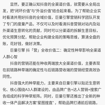
显然，要正确认知抖音的全渠道价值，就需要从全局出
发，把“闭环价值”与“外溢价值”结合起来看。为了帮助企业实
时看清并用好抖音的全域价值，巨量引擎营销科学团队开发
了专门的度量产品，不仅可以及时看清抖音营销对站内及站
外渠道生意转化的贡献，同时可以分渠道的拆解生意目标，
优化预算分配，帮助企业构建全局的策略思维，算清全盘的
账，花好钱，做好决策。
巨量引擎 抖「营」全收价值二：确定性种草影响全渠道
人群心智
抖音的营销还能在种收两端放大全渠道价值，主要表现
在前链路种草端的确定性与后链路营收端的营销经营高效协
同性。
抖音强大的种草能力，主要来自巨量引擎以贴近生意转
化、核心围绕A3人群建设的，由品牌广告+达人营销+搜索广
告组成的科学种草矩阵。同时，巨量引擎还推出了全新的种
收一体产品解决方案“星图搜直” ，帮助品牌打通前后链路，