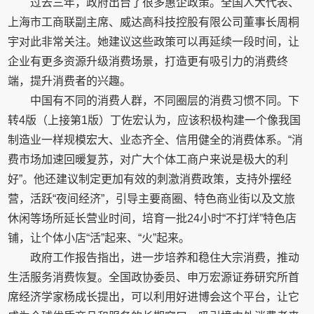
过去三年，政府出台了很多惠企政策。全国人大代表、
上海市工商联副主席、威达高科技控股有限公司董事长周桐
宇对此非常关注。她建议这些政策可以再延续一段时间，让
企业有更多资源升级消费场景，打造更有吸引力的消费终
端，提升消费者的兴趣。
中国有不同的消费人群，不同圈层的消费习惯不同。下
转4版（上接第1版）丁佐宏认为，应该积极构建一个像我国
制造业一样规模宏大、业态齐全、信用健全的消费体系。“消
费市场加速回暖复苏，对广大个体工商户来说是极大的利
好”。他还建议制定更加有效的刺激消费政策，支持外摆经
营，活跃“夜间经济”，引导主要商圈、特色商业街以及文旅
休闲等场所延长营业时间，培育一批24小时“不打烊”特色店
铺，让个体小店“活”起来、“火”起来。
政府工作报告指出，进一步培养和稳住大宗消费，推动
生活服务消费恢复。全国政协委员、申万宏源证券研究所首
席经济学家杨成长提出，可以利用好进博会这个平台，让它