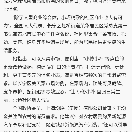
成为全球优质商品和服务的长期窗口，吸引境内外消费者来
此消费。
“除了大型商业综合体，小巧精致的社区商业也大有可
为”。全国人大代表、长宁区虹桥街道荣华居民区党总支第一
书记兼古北市民中心主任盛弘说，社区里集合了菜市场、托
幼、美容、健身等多种消费场景，能为居民提供更便捷的生
活服务。
她指出，可以从菜市场、便利店、“小修小补”等点位的
更新改造做起，构建“家门口的消费圈”，打造更智能、更便
利、更丰富多元的消费业态，满足百姓高频次的日常消费需
求。以长宁区美天菜市场为例，在菜场内，随处可见裁缝、
皮革养护、配钥匙等零散业态。“让‘小修小补’回归日常生
活，营造社区烟火气”。
全国政协委员、上海均瑶（集团）有限公司董事长王均
金关注到农村的消费需求。他建议针对农村居民购买新能源
汽车予以补贴支持，促进城乡新能源汽车消费，“还可以引导