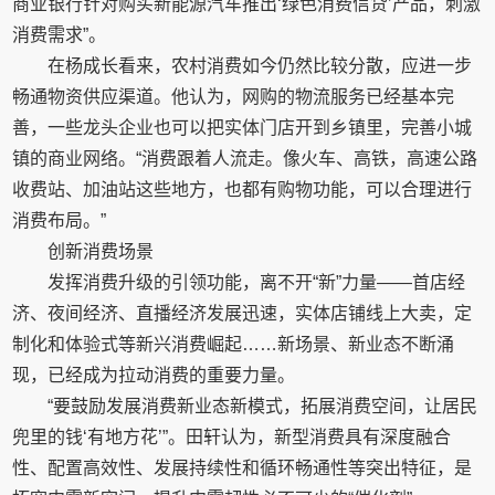
商业银行针对购买新能源汽车推出‘绿色消费信贷’产品，刺激
消费需求”。
在杨成长看来，农村消费如今仍然比较分散，应进一步
畅通物资供应渠道。他认为，网购的物流服务已经基本完
善，一些龙头企业也可以把实体门店开到乡镇里，完善小城
镇的商业网络。“消费跟着人流走。像火车、高铁，高速公路
收费站、加油站这些地方，也都有购物功能，可以合理进行
消费布局。”
创新消费场景
发挥消费升级的引领功能，离不开“新”力量——首店经
济、夜间经济、直播经济发展迅速，实体店铺线上大卖，定
制化和体验式等新兴消费崛起……新场景、新业态不断涌
现，已经成为拉动消费的重要力量。
“要鼓励发展消费新业态新模式，拓展消费空间，让居民
兜里的钱‘有地方花’”。田轩认为，新型消费具有深度融合
性、配置高效性、发展持续性和循环畅通性等突出特征，是