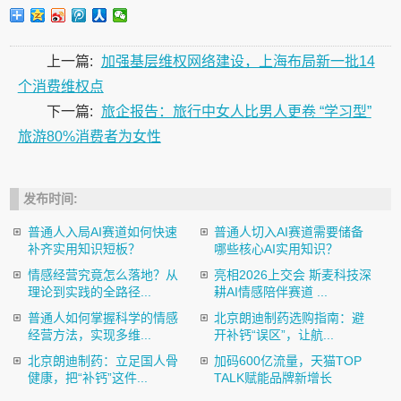
上一篇:
加强基层维权网络建设，上海布局新一批14
个消费维权点
下一篇:
旅企报告：旅行中女人比男人更卷 “学习型”
旅游80%消费者为女性
发布时间:
普通人入局AI赛道如何快速
普通人切入AI赛道需要储备
补齐实用知识短板？
哪些核心AI实用知识？
情感经营究竟怎么落地？从
亮相2026上交会 斯麦科技深
理论到实践的全路径...
耕AI情感陪伴赛道 ...
普通人如何掌握科学的情感
北京朗迪制药选购指南：避
经营方法，实现多维...
开补钙“误区”，让航...
北京朗迪制药：立足国人骨
加码600亿流量，天猫TOP
健康，把“补钙”这件...
TALK赋能品牌新增长