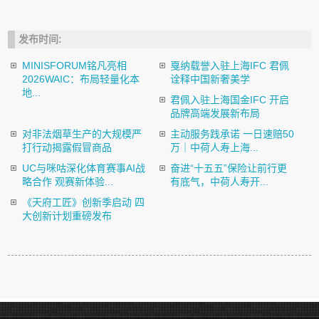
发布时间:
MINISFORUM铭凡亮相
戛纳载誉入驻上海IFC 君佩
2026WAIC：布局轻量化本
诠释中国新奢美学
地...
君佩入驻上海国金IFC 开启
品牌高端发展新布局
对非法烟草生产的大规模严
主动服务践承诺 一日速赔50
打行动揭露假冒商品
万｜中荷人寿上海...
UC与咪咕深化体育赛事AI战
奋进“十五五”保险让前行更
略合作 观赛新体验...
有底气，中荷人寿开...
《天府工匠》创新季启动 四
大创新计划重磅发布