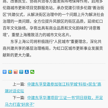
商、改善民生、协商共治等方面发挥阵地保障作用，启用多
伦路城市更新项目党群服务站，承办党建引领多伦路“善治街
区”共建仪式，从解决街区治理中的一个问题上升为解决社会
治理的一类问题，全方位提升风貌区的街区品质，延续虹口
百年文化脉络，孕育出具有商业品质和文化韵味的“诗意雅
境”，重塑上海雅致活力的城市文化名片。
东孚上海公司将积极践行“人民城市”重要理念，深化共
商共建共享的基层治理格局，为虹口区城市更新事业发展贡
献新的更大力量。
上一篇:
中建东孚受邀参加张江科学城“科技×民生”高
端对话论坛
下一篇:
中建东孚华漕项目“三证一书”同日获取，开足
马力打造“好房子”