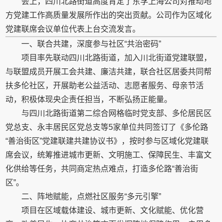
会上，四川北路街道高度肯定了东孚上海公司对推动地
方党建工作高质量发展所作出的突出贡献。公司作为区域化
党建联席会议单位代表上台交流发言。
一、联合共建，深度参与社区“共治密码”
项目率先联动四川北路街道，加入川北街道党建联盟，
与联盟成员开展工会共建、廉洁共建，联合社区居委共同帮
扶多伦社区，开展助老公益活动、志愿者服务、母亲节活
动，积极体现央企责任担当，不断弘扬正能量。
与四川北路街道第二综合网格临时党支部、多伦居民区
党总支、永丰居民区党总支等5家单位共同签订了《多伦路
“善治街区”党建联建共建协议书》，按时参与区域化党建联
席会议，统筹推进城市更新、文明施工、保障民生、丰富文
化供给等任务，共同商定热点难点，打造多伦路“善治街
区”。
二、阵地赋能，点燃社区服务“多元引擎”
项目在区域载体建设、城市更新、文化赋能、优化营