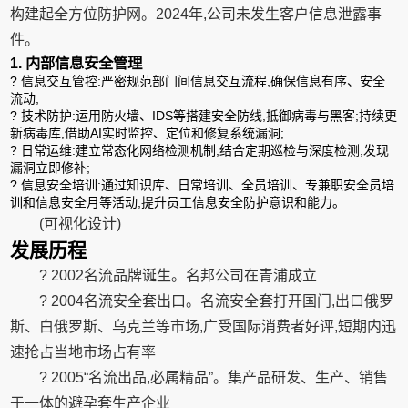
构建起全方位防护网。2024年,公司未发生客户信息泄露事
件。
1. 内部信息安全管理
? 信息交互管控:严密规范部门间信息交互流程,确保信息有序、安全
流动;
? 技术防护:运用防火墙、IDS等搭建安全防线,抵御病毒与黑客;持续更
新病毒库,借助AI实时监控、定位和修复系统漏洞;
? 日常运维:建立常态化网络检测机制,结合定期巡检与深度检测,发现
漏洞立即修补;
? 信息安全培训:通过知识库、日常培训、全员培训、专兼职安全员培
训和信息安全月等活动,提升员工信息安全防护意识和能力。
(可视化设计)
发展历程
? 2002名流品牌诞生。名邦公司在青浦成立
? 2004名流安全套出口。名流安全套打开国门,出口俄罗
斯、白俄罗斯、乌克兰等市场,广受国际消费者好评,短期内迅
速抢占当地市场占有率
? 2005“名流出品,必属精品”。集产品研发、生产、销售
于一体的避孕套生产企业