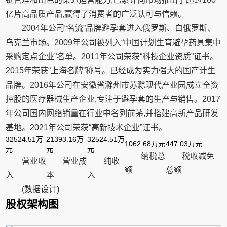
亿片高品质产品,赢得了消费者的广泛认可与信赖。
2004年公司“名流”品牌避孕套进入俄罗斯、白俄罗斯、
乌克兰市场。2009年公司被列入“中国计划生育避孕药具集中
采购定点企业”名单。2011年公司荣获“科技企业资质”证书。
2015年荣获“上海名牌”称号。已经成为实力强大的国产计生
品牌。2016年公司在安徽省滁州市苏滁现代产业园成立全资
控股的医疗器械生产企业,专注于避孕套的生产与销售。2017
年公司国内网络销量在行业中名列前茅,并搭建高新产品研发
基地。2021年公司荣获“高新技术企业”证书。
32524.51万
21393.16万
32524.51万
1062.68万元
447.03万元
元
元
元
纳税总
税收减免
营业收
营业成
纯收
额
总额
入
本
入
(数据设计)
股权架构图