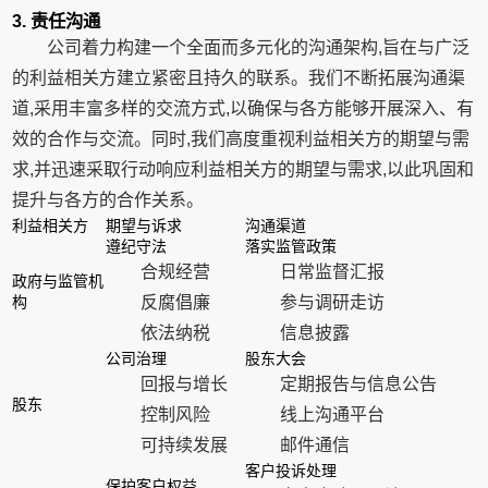
3. 责任沟通
公司着力构建一个全面而多元化的沟通架构,旨在与广泛
的利益相关方建立紧密且持久的联系。我们不断拓展沟通渠
道,采用丰富多样的交流方式,以确保与各方能够开展深入、有
效的合作与交流。同时,我们高度重视利益相关方的期望与需
求,并迅速采取行动响应利益相关方的期望与需求,以此巩固和
提升与各方的合作关系。
利益相关方
期望与诉求
沟通渠道
遵纪守法
落实监管政策
合规经营
日常监督汇报
政府与监管机
构
反腐倡廉
参与调研走访
依法纳税
信息披露
公司治理
股东大会
回报与增长
定期报告与信息公告
股东
控制风险
线上沟通平台
可持续发展
邮件通信
客户投诉处理
保护客户权益