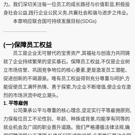
力。我们深切关注每一位员工的成长路径与价值彰显,积极投
身社会公益,践行企业公民义务,共襄社会和谐与进步之伟业。
本章响应联合国可持续发展目标(SDGs)
(一)保障员工权益
员工是企业无可替代的宝贵资产,其福祉与创造力共同铸
就了企业持续繁荣的坚实基石。保障员工权益,不仅是企业树
立市场信誉、巩固竞争地位的核心要素,更是激发员工潜能、
促进创新的不竭源泉。唯有员工权益得到充分尊重与呵护,方
能促使员工满怀热情、勇于探索,为企业不断增值,使企业在激
烈的市场洪流中屹立潮头。
1. 平等雇佣
公司秉承公平与尊重的核心理念,坚定实行平等雇佣原则,
力保每位员工不论性别、年龄、种族或背景,均能享有同等的
就业机会及广阔的职业晋升道路。我们严格遵循法律法规,确