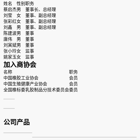
姓名
性别
职务
蔡启杰
男
董事长、总经理
刘莹
女
董事、副总经理
张彩红
女
董事、副总经理
刘鑫
男
董事、副总经理
陈建波
男
董事
唐伟
男
董事
刘寅斌
男
董事
张小玲
女
监事
姚家玉
女
监事
加入商协会
名称
职务
中国橡胶工业协会
会员
中国生殖健康产业协会
会员
全国橡标委乳胶制品分技术委员会
委员
公司产品