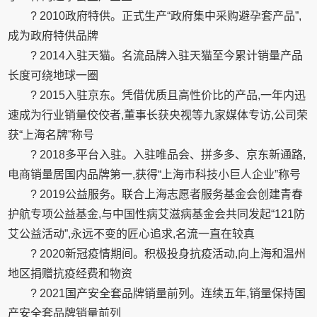
? 2010政府特供。正式生产“政府集中采购避孕套产品”,
成为政府特供品牌
? 2014入驻天猫。名流品牌入驻天猫至今累计销量产品
长度可绕地球一圈
? 2015入驻京东。凭借优质且高性价比的产品,一年内迅
速成为行业销量佼佼者,董事长获央视等九家媒体专访,公司荣
获“上海名牌”称号
? 2018多平台入驻。入驻唯品会、拼多多、京东新通路,
电商销量居国内品牌第一,获得“上海市科技小巨人企业”称号
? 2019公益服务。联合上海志愿者服务基金会创建青春
护航专项公益基金,与中国性病艾滋病基金会共同发起“121防
艾公益活动”,永远不变的匠心追求,名流一直在较真
? 2020新冠疫情期间。积极投身抗疫活动,向上海和温州
地区捐赠抗疫经费和物资
? 2021国产安全套品牌销量前列。连续五年,销量保持国
产安全套品牌销量前列