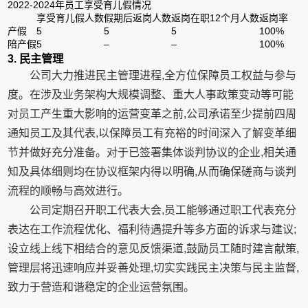
2022-2024年员工享受育儿假情况
享受育儿假人数
假期后返岗人数
返岗在职12个月人数
返岗率
产假
5
5
5
100%
陪产假
5
–
–
100%
3. 民主管理
公司大力推进民主管理进程,全方位保障员工权益与参与
度。在涉及业务架构大规模调整、重大人事政策变动等可能
对员工产生重大影响的运营变革之前,公司承诺至少提前四周
通知员工及其代表,以保障员工有充裕的时间深入了解变革细
节并做好充分准备。对于已签署集体谈判协议的企业,相关通
知及具体细则均在协议框架内得以明确,从而确保磋商与谈判
流程的顺畅与高效进行。
公司定期召开职工代表大会,员工能够通过职工代表充分
表达在工作流程优化、福利待遇提升等多方面的诉求与建议;
设立线上线下相结合的意见反馈渠道,鼓励员工随时建言献策,
管理层将迅速响应并妥善处理,切实实践民主决策与民主监督,
致力于营造和谐稳定的企业运营氛围。