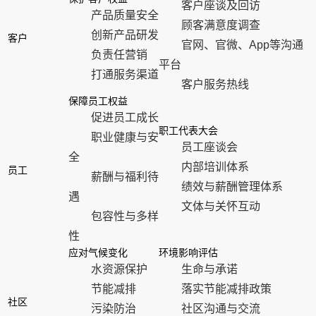
客户座谈及回访
产品质量安全
顾客满意度调查
创新产品研发
客户
官网、官微、App等沟通
负责任营销
平台
打通服务渠道
客户服务热线
保障员工权益
促进员工成长
职工代表大会
职业健康与安
员工座谈会
全
内部培训体系
员工
薪酬与福利待
绩效与薪酬管理体系
遇
文体与关怀互动
包容性与多样
性
应对气候变化
环境影响评估
水资源保护
生命与承诺
节能减排
落实节能减排政策
社区
污染防治
社区沟通与交流