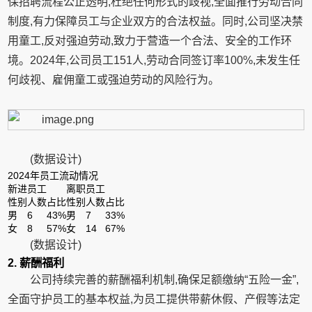
保招聘流程公正透明,杜绝任何形式的歧视,全面推行劳动合同
制度,有力保障员工与企业双方的合法权益。同时,公司坚决禁
用童工,反对强迫劳动,致力于营造一个合法、安全的工作环
境。2024年,公司员工151人,劳动合同签订率100%,未发生任
何歧视、雇佣童工或强迫劳动的风险行为。
(数据设计)
2024年员工流动情况
新进员工
离职员工
性别
人数
占比
性别
人数
占比
男
6
43%
男
7
33%
女
8
57%
女
14
67%
(数据设计)
2. 薪酬福利
公司持续完善的薪酬福利机制,确保足额缴纳“五险一金”,
全面守护员工的基本权益,为员工提供带薪休假、产假等法定