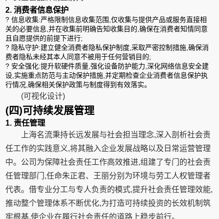
2. 消费者信息保护
? 信息收集:严格限制信息收集范围,仅收集与提供产品或服务直接相
关的必要信息,并在收集前明确告知收集目的,确保在消费者知情同意
且自愿提供的前提下进行;
? 隐私守护:建立健全消费者隐私保护制度,采取严密控制措施,确保消
费者隐私未经其本人同意不被用于任何营销目的;
? 安全强化:提升软硬件质量,强化设备防护能力,深化网络信息安全建
设,实施重点防范与主动保护措施,并定期检查企业消费者信息保护执
行情况,确保相关保护政策与制度得到有效落实。
(可视化设计)
(四)可持续发展管理
1. 责任管理
上海名流秉持长远发展与社会担当理念,深入剖析社会责
任工作的实践意义,将其融入企业发展战略以及日常运营管理
中。公司为保障社会责任工作高效推进,组建了专门的社会责
任管理部门,任命朱正君、王丽分别为环境与劳工人权管理者
代表。借专业分工与专人负责的模式,提升社会责任管理效能,
推动整个管理体系不断优化,为打造可持续投资的长效机制筑
牢根基,使企业在履行社会责任的道路上稳步前行。