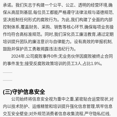
承诺。我们矢志于构建一个公平、公正、透明的经营环境,确
保从高层到基层,每位员工都能严格遵守法律法规与道德规范,
坚决抵制任何形式的腐败行为。为此,我们构建了全面的内部
控制体系,覆盖财务、采购、销售等核心环节,确保每项业务操
作均符合高标准规范。同时,我们深化员工廉洁教育,通过定期
培训提升团队的廉洁意识与自律能力。设有高效的举报机制,
鼓励并保护员工勇敢揭露违法违纪行为。
2024年,公司腐败事件0件;无业务伙伴因腐败被终止合同
的事件发生;接受反腐败政策培训的员工3人,占比1.9%。
(三)守护信息安全
公司始终将信息安全视为重中之重,紧密贴合运营现状,对
内以技术防护、运维精管和培训提升强化信息管理,筑牢信息
交互安全壁垒;对外规范消费者信息收集流程,严守隐私红线,