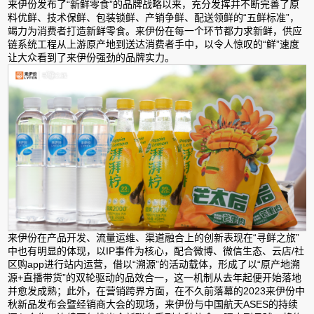
来伊份发布了“新鲜零食”的品牌战略以来，充分发挥并不断完善了原
料优鲜、技术保鲜、包装锁鲜、产销争鲜、配送领鲜的“五鲜标准”，
竭力为消费者打造新鲜零食。来伊份在每一个环节都力求新鲜，供应
链系统工程从上游原产地到送达消费者手中，以令人惊叹的“鲜”速度
让大众看到了来伊份强劲的品牌实力。
来伊份在产品开发、流量运维、渠道融合上的创新表现在“寻鲜之旅”
中也有明显的体现，以IP事件为核心，配合微博、微信生态、云店/社
区购app进行站内运营，借以“溯源”的活动载体，形成了以“原产地溯
源+直播带货”的双轮驱动的品效合一，这一机制从去年起便开始落地
并愈发成熟；此外，在营销跨界方面，在不久前落幕的2023来伊份中
秋新品发布会暨经销商大会的现场，来伊份与中国航天ASES的持续