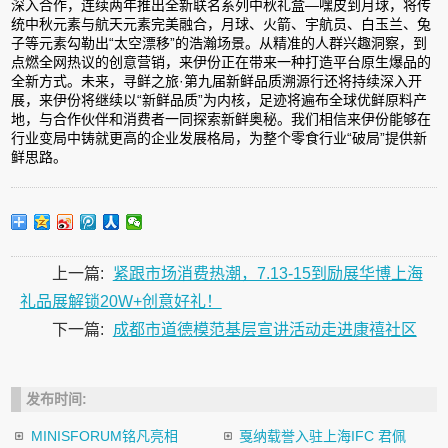
深入合作，连续两年推出全新联名系列中秋礼盒—嘿皮到月球，将传
统中秋元素与航天元素完美融合，月球、火箭、宇航员、白玉兰、兔
子等元素勾勒出“太空漂移”的浩瀚场景。从精准的人群兴趣洞察，到
点燃全网热议的创意营销，来伊份正在带来一种打造平台原生爆品的
全新方式。未来，寻鲜之旅·第九届新鲜品质溯源行还将持续深入开
展，来伊份将继续以“新鲜品质”为内核，足迹将遍布全球优鲜原料产
地，与合作伙伴和消费者一同探索新鲜奥秘。我们相信来伊份能够在
行业变局中铸就更高的企业发展格局，为整个零食行业“破局”提供新
鲜思路。
上一篇:
紧跟市场消费热潮，7.13-15到励展华博上海
礼品展解锁20W+创意好礼！
下一篇:
成都市道德模范基层宣讲活动走进康禧社区
发布时间:
MINISFORUM铭凡亮相
戛纳载誉入驻上海IFC 君佩