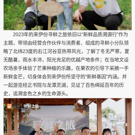
2023年的来伊份寻鲜之旅依旧以“新鲜品质溯源行”作为
主题，带领由经营合作伙伴与消费者、组成的寻鲜小分队领
略了北纬23度的右江河谷亚热带风光，了解了冬无严寒，夏
无酷暑，雨水丰沛，阳光充足的优越产地条件；在当地文设
农场亲手体验了芒果种植的乐趣，在果农的引导下采摘一手
新鲜金芒，切身体会到来伊份所坚守的“新鲜基因”内涵。并
一起游览经正书院与龙潭灵湖，见证了百色绵延百年的历
史，追溯金色之乡的生命源头。