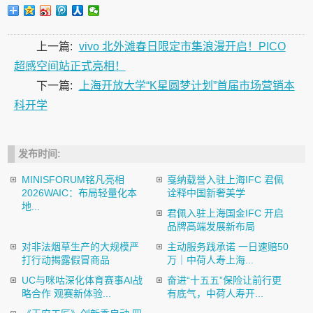
上一篇:
vivo 北外滩春日限定市集浪漫开启！PICO
超感空间站正式亮相！
下一篇:
上海开放大学“K星圆梦计划”首届市场营销本
科开学
发布时间:
MINISFORUM铭凡亮相
戛纳载誉入驻上海IFC 君佩
2026WAIC：布局轻量化本
诠释中国新奢美学
地...
君佩入驻上海国金IFC 开启
品牌高端发展新布局
对非法烟草生产的大规模严
主动服务践承诺 一日速赔50
打行动揭露假冒商品
万｜中荷人寿上海...
UC与咪咕深化体育赛事AI战
奋进“十五五”保险让前行更
略合作 观赛新体验...
有底气，中荷人寿开...