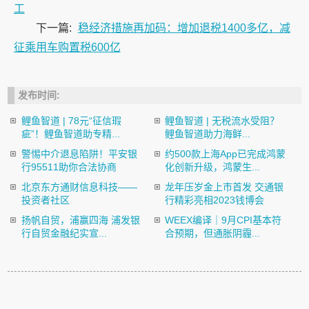
工
下一篇:
稳经济措施再加码：增加退税1400多亿，减
征乘用车购置税600亿
发布时间:
鲤鱼智道 | 78元“征信瑕
鲤鱼智道 | 无税流水受阻？
疵”！鲤鱼智道助专精...
鲤鱼智道助力海鲜...
警惕中介退息陷阱！平安银
约500款上海App已完成鸿蒙
行95511助你合法协商
化创新升级，鸿蒙生...
北京东方通财信息科技——
龙年压岁金上市首发 交通银
投资者社区
行精彩亮相2023钱博会
扬帆自贸，浦赢四海 浦发银
​WEEX编译｜9月CPI基本符
行自贸金融纪实宣...
合预期，但通胀阴霾...